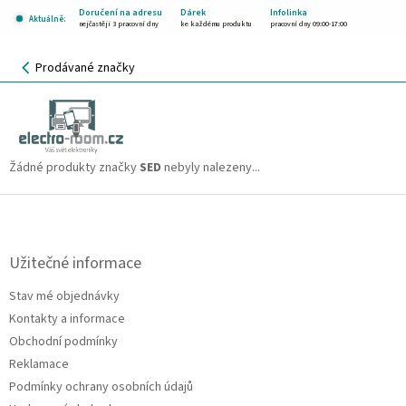
Přejít
Doručení na adresu
Dárek
Infolinka
Aktuálně:
na
nejčastěji 3 pracovní dny
ke každému produktu
pracovní dny 09:00-17:00
obsah
NÁKUPNÍ
Prodávané značky
KOŠÍK
SED
CZK
Žádné produkty značky
SED
nebyly nalezeny...
Z
á
p
a
Užitečné informace
t
Stav mé objednávky
í
Kontakty a informace
Obchodní podmínky
Reklamace
Podmínky ochrany osobních údajů