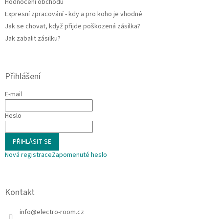
Hodnocení obchodu
Expresní zpracování - kdy a pro koho je vhodné
Jak se chovat, když přijde poškozená zásilka?
Jak zabalit zásilku?
Přihlášení
E-mail
Heslo
PŘIHLÁSIT SE
Nová registrace
Zapomenuté heslo
Kontakt
info
@
electro-room.cz