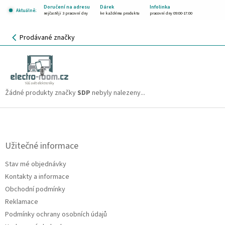
Přejít
Doručení na adresu
Dárek
Infolinka
Aktuálně:
na
nejčastěji 3 pracovní dny
ke každému produktu
pracovní dny 09:00-17:00
obsah
NÁKUPNÍ
Prodávané značky
KOŠÍK
SDP
CZK
Žádné produkty značky
SDP
nebyly nalezeny...
Z
á
p
a
Užitečné informace
t
Stav mé objednávky
í
Kontakty a informace
Obchodní podmínky
Reklamace
Podmínky ochrany osobních údajů