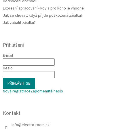
Hodnocení obchodu
Expresní zpracování - kdy a pro koho je vhodné
Jak se chovat, když přijde poškozená zásilka?
Jak zabalit zásilku?
Přihlášení
E-mail
Heslo
PŘIHLÁSIT SE
Nová registrace
Zapomenuté heslo
Kontakt
info
@
electro-room.cz