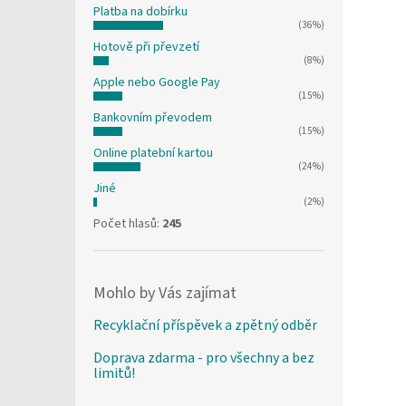
Platba na dobírku
(36%)
Hotově při převzetí
(8%)
Apple nebo Google Pay
(15%)
Bankovním převodem
(15%)
Online platební kartou
(24%)
Jiné
(2%)
Počet hlasů:
245
Mohlo by Vás zajímat
Recyklační příspěvek a zpětný odběr
Doprava zdarma - pro všechny a bez
limitů!