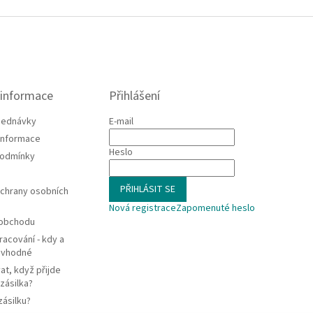
 informace
Přihlášení
jednávky
E-mail
 informace
Heslo
podmínky
PŘIHLÁSIT SE
chrany osobních
Nová registrace
Zapomenuté heslo
 obchodu
racování - kdy a
e vhodné
at, když přijde
zásilka?
zásilku?