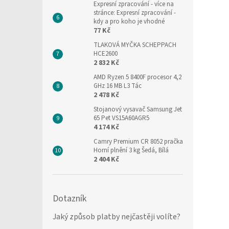
Expresní zpracování
- více na
stránce: Expresní zpracování -
kdy a pro koho je vhodné
77 Kč
TLAKOVÁ MYČKA SCHEPPACH
HCE2600
2 832 Kč
AMD Ryzen 5 8400F procesor 4,2
GHz 16 MB L3 Tác
2 478 Kč
Stojanový vysavač Samsung Jet
65 Pet VS15A60AGR5
4 174 Kč
Camry Premium CR 8052 pračka
Horní plnění 3 kg Šedá, Bílá
2 404 Kč
Dotazník
Jaký způsob platby nejčastěji volíte?