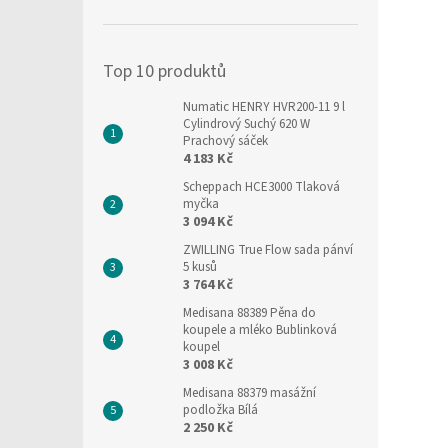
í
p
a
Top 10 produktů
n
e
Numatic HENRY HVR200-11 9 l
l
Cylindrový Suchý 620 W
Prachový sáček
4 183 Kč
Scheppach HCE3000 Tlaková
myčka
3 094 Kč
ZWILLING True Flow sada pánví
5 kusů
3 764 Kč
Medisana 88389 Pěna do
koupele a mléko Bublinková
koupel
3 008 Kč
Medisana 88379 masážní
podložka Bílá
2 250 Kč