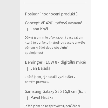
Poslední hodnocení produktů
Concept VP4201 tyčový vysavač / elektrický smeták Tyčový vysavač 2 v 1 AC Suché a mokré Bezsáčkové 0,6 l 90 W Černá, Stříbrná
Jana Kočí
|
Hodnocení produktu je 5 z 5 hvězdiček.
Děkuji jsem mile překvapená vysavačem
který je perfektní najednou vysaje a vytře
během krátké doby Absolutní
spokojenost
Behringer FLOW 8 - digitální mixér
Jan Balada
|
Hodnocení produktu je 5 z 5 hvězdiček.
Ještě jsem jej nestačil vyzkoušet v
ostrém provozu.
Samsung Galaxy S25 15,8 cm (6.2") Dual SIM Android 15 5G USB typu C 12 GB 256 GB 4000 mAh Námořnická modrá
Pavel Hruška
|
Hodnocení produktu je 1 z 5 hvězdiček.
ještě jsem ho nezprovoznil, není čas :)