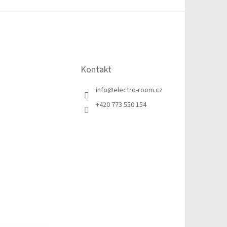
Kontakt
info
@
electro-room.cz
+420 773 550 154