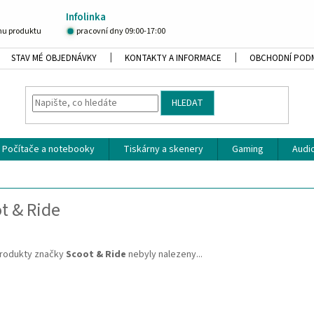
Infolinka
u produktu
pracovní dny 09:00-17:00
STAV MÉ OBJEDNÁVKY
KONTAKTY A INFORMACE
OBCHODNÍ POD
HLEDAT
Počítače a notebooky
Tiskárny a skenery
Gaming
Audio
t & Ride
rodukty značky
Scoot & Ride
nebyly nalezeny...