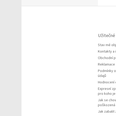
Z
á
p
a
t
Užitečné
í
Stav mé ob
Kontakty a
Obchodní 
Reklamace
Podmínky o
údajů
Hodnocení
Expresní zp
pro koho j
Jak se chov
poškozená 
Jak zabalit 