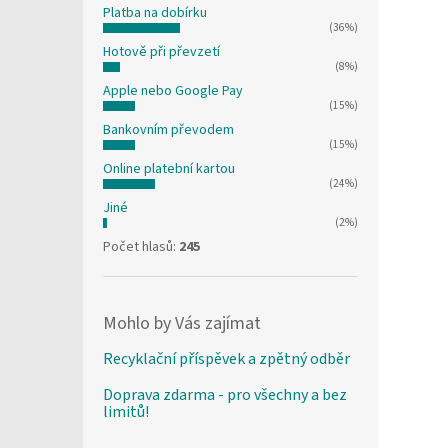
Platba na dobírku
(36%)
Hotově při převzetí
(8%)
Apple nebo Google Pay
(15%)
Bankovním převodem
(15%)
Online platební kartou
(24%)
Jiné
(2%)
Počet hlasů:
245
Mohlo by Vás zajímat
Recyklační příspěvek a zpětný odběr
Doprava zdarma - pro všechny a bez
limitů!