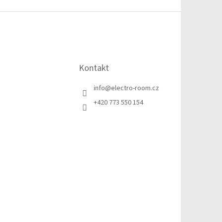
Kontakt
info
@
electro-room.cz
+420 773 550 154