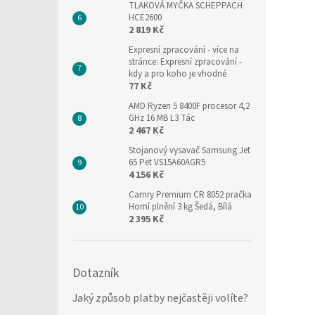
TLAKOVÁ MYČKA SCHEPPACH
HCE2600
2 819 Kč
Expresní zpracování
- více na
stránce: Expresní zpracování -
kdy a pro koho je vhodné
77 Kč
AMD Ryzen 5 8400F procesor 4,2
GHz 16 MB L3 Tác
2 467 Kč
Stojanový vysavač Samsung Jet
65 Pet VS15A60AGR5
4 156 Kč
Camry Premium CR 8052 pračka
Horní plnění 3 kg Šedá, Bílá
2 395 Kč
Dotazník
Jaký způsob platby nejčastěji volíte?