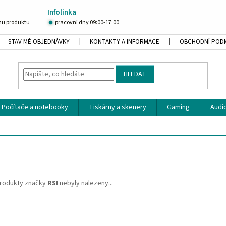
Infolinka
u produktu
pracovní dny 09:00-17:00
STAV MÉ OBJEDNÁVKY
KONTAKTY A INFORMACE
OBCHODNÍ POD
HLEDAT
Počítače a notebooky
Tiskárny a skenery
Gaming
Audio
rodukty značky
RSI
nebyly nalezeny...