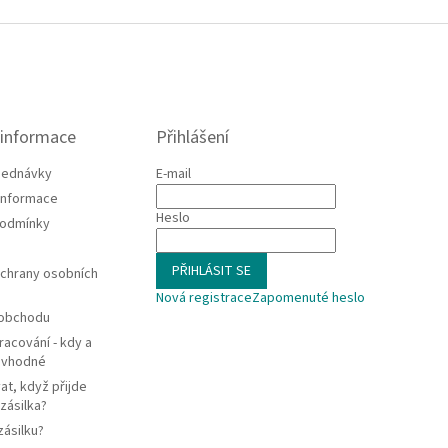
 informace
Přihlášení
jednávky
E-mail
 informace
Heslo
podmínky
PŘIHLÁSIT SE
chrany osobních
Nová registrace
Zapomenuté heslo
 obchodu
racování - kdy a
e vhodné
at, když přijde
zásilka?
zásilku?