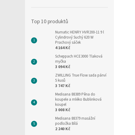
í
p
a
Top 10 produktů
n
e
Numatic HENRY HVR200-11 9 l
l
Cylindrový Suchý 620 W
Prachový sáček
4 164 Kč
Scheppach HCE3000 Tlaková
myčka
3 094 Kč
ZWILLING True Flow sada pánví
5 kusů
3 747 Kč
Medisana 88389 Pěna do
koupele a mléko Bublinková
koupel
3 008 Kč
Medisana 88379 masážní
podložka Bílá
2 240 Kč