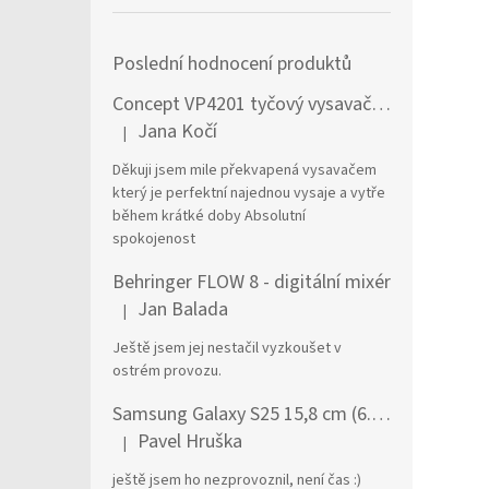
Poslední hodnocení produktů
Concept VP4201 tyčový vysavač / elektrický smeták Tyčový vysavač 2 v 1 AC Suché a mokré Bezsáčkové 0,6 l 90 W Černá, Stříbrná
Jana Kočí
|
Hodnocení produktu je 5 z 5 hvězdiček.
Děkuji jsem mile překvapená vysavačem
který je perfektní najednou vysaje a vytře
během krátké doby Absolutní
spokojenost
Behringer FLOW 8 - digitální mixér
Jan Balada
|
Hodnocení produktu je 5 z 5 hvězdiček.
Ještě jsem jej nestačil vyzkoušet v
ostrém provozu.
Samsung Galaxy S25 15,8 cm (6.2") Dual SIM Android 15 5G USB typu C 12 GB 256 GB 4000 mAh Námořnická modrá
Pavel Hruška
|
Hodnocení produktu je 1 z 5 hvězdiček.
ještě jsem ho nezprovoznil, není čas :)