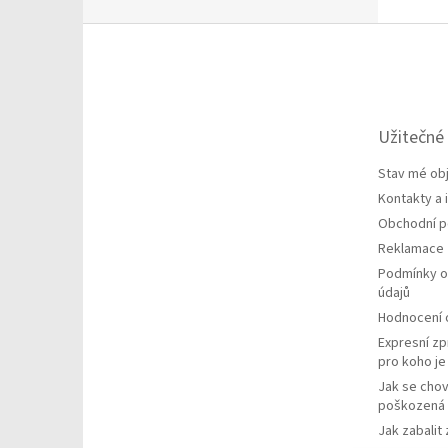
Z
á
p
a
t
Užitečné
í
Stav mé ob
Kontakty a
Obchodní 
Reklamace
Podmínky o
údajů
Hodnocení
Expresní zp
pro koho j
Jak se chov
poškozená 
Jak zabalit 