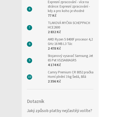
Expresní zpracování
- více na
stránce: Expresní zpracování -
kdy a pro koho je vhodné
77 Kč
TLAKOVÁ MYČKA SCHEPPACH
HCE2600
2 832 Kč
AMD Ryzen 5 8400F procesor 4,2
GHz 16 MB L3 Tác
2 478 Kč
Stojanový vysavač Samsung Jet
65 Pet VS15A60AGR5
4 174 Kč
Camry Premium CR 8052 pračka
Horní plnění 3 kg Šedá, Bílá
2 356 Kč
Dotazník
Jaký způsob platby nejčastěji volíte?