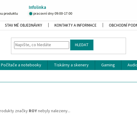
Infolinka
u produktu
pracovní dny 09:00-17:00
STAV MÉ OBJEDNÁVKY
KONTAKTY A INFORMACE
OBCHODNÍ POD
HLEDAT
Počítače a notebooky
Tiskárny a skenery
Gaming
Audio
rodukty značky
ROY
nebyly nalezeny...