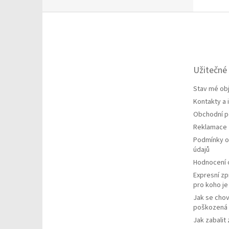
Z
á
p
a
t
Užitečné
í
Stav mé ob
Kontakty a
Obchodní 
Reklamace
Podmínky o
údajů
Hodnocení
Expresní zp
pro koho j
Jak se chov
poškozená 
Jak zabalit 