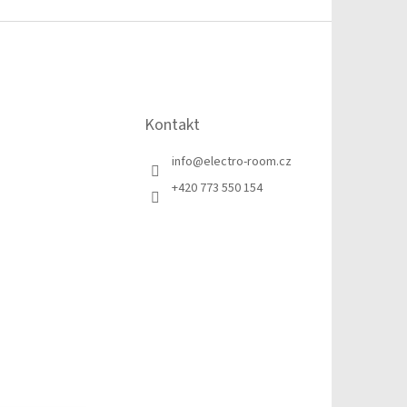
Kontakt
info
@
electro-room.cz
+420 773 550 154