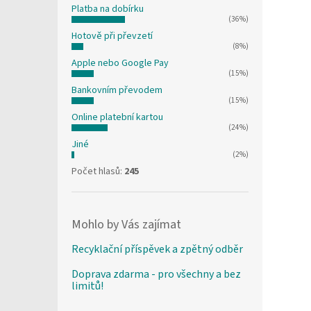
Platba na dobírku
(36%)
Hotově při převzetí
(8%)
Apple nebo Google Pay
(15%)
Bankovním převodem
(15%)
Online platební kartou
(24%)
Jiné
(2%)
Počet hlasů:
245
Mohlo by Vás zajímat
Recyklační příspěvek a zpětný odběr
Doprava zdarma - pro všechny a bez
limitů!