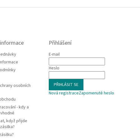
 informace
Přihlášení
jednávky
E-mail
 informace
Heslo
podmínky
PŘIHLÁSIT SE
chrany osobních
Nová registrace
Zapomenuté heslo
 obchodu
racování - kdy a
e vhodné
at, když přijde
zásilka?
zásilku?