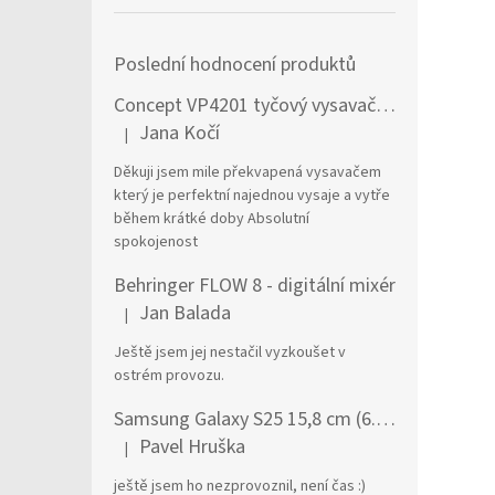
Poslední hodnocení produktů
Concept VP4201 tyčový vysavač / elektrický smeták Tyčový vysavač 2 v 1 AC Suché a mokré Bezsáčkové 0,6 l 90 W Černá, Stříbrná
Jana Kočí
|
Hodnocení produktu je 5 z 5 hvězdiček.
Děkuji jsem mile překvapená vysavačem
který je perfektní najednou vysaje a vytře
během krátké doby Absolutní
spokojenost
Behringer FLOW 8 - digitální mixér
Jan Balada
|
Hodnocení produktu je 5 z 5 hvězdiček.
Ještě jsem jej nestačil vyzkoušet v
ostrém provozu.
Samsung Galaxy S25 15,8 cm (6.2") Dual SIM Android 15 5G USB typu C 12 GB 256 GB 4000 mAh Námořnická modrá
Pavel Hruška
|
Hodnocení produktu je 1 z 5 hvězdiček.
ještě jsem ho nezprovoznil, není čas :)