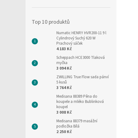
í
p
a
Top 10 produktů
n
e
Numatic HENRY HVR200-11 9 l
l
Cylindrový Suchý 620 W
Prachový sáček
4 183 Kč
Scheppach HCE3000 Tlaková
myčka
3 094 Kč
ZWILLING True Flow sada pánví
5 kusů
3 764 Kč
Medisana 88389 Pěna do
koupele a mléko Bublinková
koupel
3 008 Kč
Medisana 88379 masážní
podložka Bílá
2 250 Kč