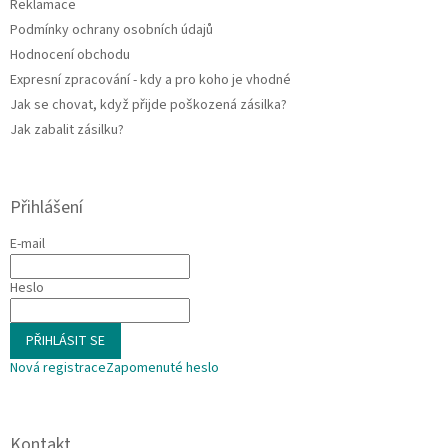
Reklamace
y
Podmínky ochrany osobních údajů
v
ý
Hodnocení obchodu
p
Expresní zpracování - kdy a pro koho je vhodné
i
Jak se chovat, když přijde poškozená zásilka?
s
u
Jak zabalit zásilku?
Přihlášení
E-mail
Heslo
PŘIHLÁSIT SE
Nová registrace
Zapomenuté heslo
Kontakt