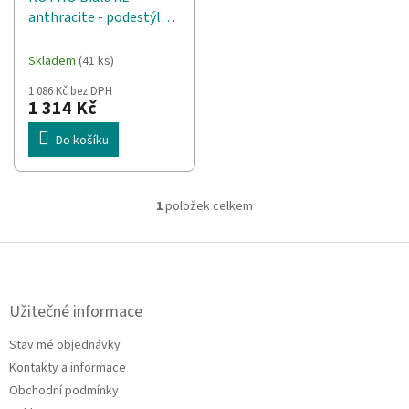
d
t
anthracite - podestýlka
u
ů
pro kočky
k
t
Skladem
(41 ks)
ů
1 086 Kč bez DPH
1 314 Kč
Do košíku
1
položek celkem
O
v
l
Z
á
á
d
p
a
a
Užitečné informace
c
t
í
Stav mé objednávky
í
p
Kontakty a informace
r
v
Obchodní podmínky
k