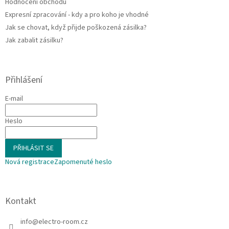
Hodnocení obchodu
Expresní zpracování - kdy a pro koho je vhodné
Jak se chovat, když přijde poškozená zásilka?
Jak zabalit zásilku?
Přihlášení
E-mail
Heslo
PŘIHLÁSIT SE
Nová registrace
Zapomenuté heslo
Kontakt
info
@
electro-room.cz