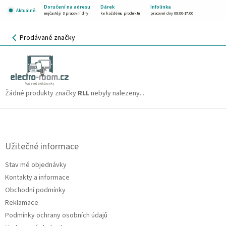
Přejít
Doručení na adresu
Dárek
Infolinka
Aktuálně:
na
nejčastěji 3 pracovní dny
ke každému produktu
pracovní dny 09:00-17:00
obsah
NÁKUPNÍ
Prodávané značky
KOŠÍK
RLL
CZK
Žádné produkty značky
RLL
nebyly nalezeny...
Z
á
p
a
Užitečné informace
t
Stav mé objednávky
í
Kontakty a informace
Obchodní podmínky
Reklamace
Podmínky ochrany osobních údajů