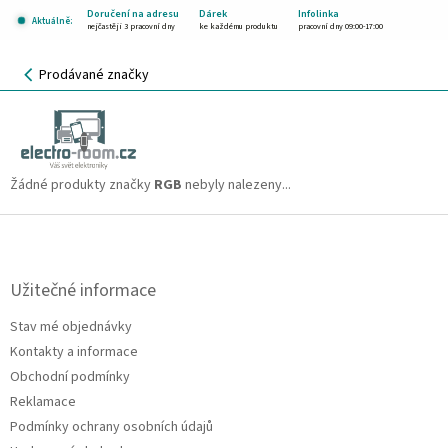
Přejít
Doručení na adresu
Dárek
Infolinka
Aktuálně:
na
nejčastěji 3 pracovní dny
ke každému produktu
pracovní dny 09:00-17:00
obsah
NÁKUPNÍ
Prodávané značky
KOŠÍK
RGB
CZK
Žádné produkty značky
RGB
nebyly nalezeny...
Z
á
p
a
Užitečné informace
t
Stav mé objednávky
í
Kontakty a informace
Obchodní podmínky
Reklamace
Podmínky ochrany osobních údajů