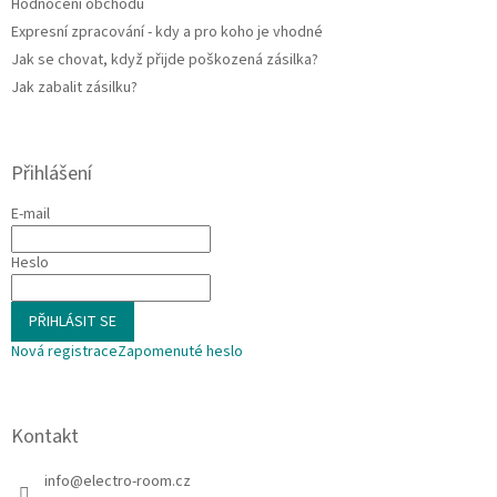
Hodnocení obchodu
Expresní zpracování - kdy a pro koho je vhodné
Jak se chovat, když přijde poškozená zásilka?
Jak zabalit zásilku?
Přihlášení
E-mail
Heslo
PŘIHLÁSIT SE
Nová registrace
Zapomenuté heslo
Kontakt
info
@
electro-room.cz