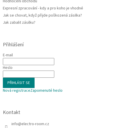
Hodnocení obchodu
Expresní zpracování - kdy a pro koho je vhodné
Jak se chovat, když přijde poškozená zásilka?
Jak zabalit zásilku?
Přihlášení
E-mail
Heslo
PŘIHLÁSIT SE
Nová registrace
Zapomenuté heslo
Kontakt
info
@
electro-room.cz