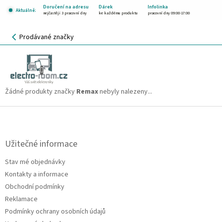
Přejít
Doručení na adresu
Dárek
Infolinka
Aktuálně:
na
nejčastěji 3 pracovní dny
ke každému produktu
pracovní dny 09:00-17:00
obsah
NÁKUPNÍ
Prodávané značky
KOŠÍK
Remax
CZK
Žádné produkty značky
Remax
nebyly nalezeny...
Z
á
p
a
Užitečné informace
t
Stav mé objednávky
í
Kontakty a informace
Obchodní podmínky
Reklamace
Podmínky ochrany osobních údajů