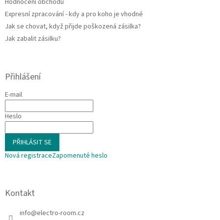
Hodnocení obchodu
Expresní zpracování - kdy a pro koho je vhodné
Jak se chovat, když přijde poškozená zásilka?
Jak zabalit zásilku?
Přihlášení
E-mail
Heslo
PŘIHLÁSIT SE
Nová registrace
Zapomenuté heslo
Kontakt
info
@
electro-room.cz