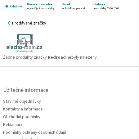
Přejít
Doručení na adresu
Dárek
Infolinka
Aktuálně:
na
nejčastěji 3 pracovní dny
ke každému produktu
pracovní dny 09:00-17:00
obsah
NÁKUPNÍ
Prodávané značky
KOŠÍK
Redroad
CZK
Žádné produkty značky
Redroad
nebyly nalezeny...
Z
á
p
a
Užitečné informace
t
Stav mé objednávky
í
Kontakty a informace
Obchodní podmínky
Reklamace
Podmínky ochrany osobních údajů