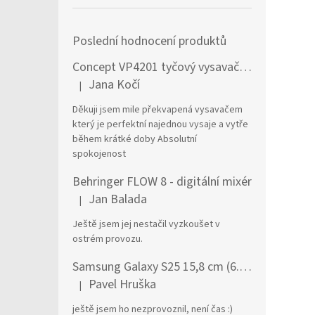
Poslední hodnocení produktů
Concept VP4201 tyčový vysavač / elektrický smeták Tyčový vysavač 2 v 1 AC Suché a mokré Bezsáčkové 0,6 l 90 W Černá, Stříbrná
Jana Kočí
|
Hodnocení produktu je 5 z 5 hvězdiček.
Děkuji jsem mile překvapená vysavačem
který je perfektní najednou vysaje a vytře
během krátké doby Absolutní
spokojenost
Behringer FLOW 8 - digitální mixér
Jan Balada
|
Hodnocení produktu je 5 z 5 hvězdiček.
Ještě jsem jej nestačil vyzkoušet v
ostrém provozu.
Samsung Galaxy S25 15,8 cm (6.2") Dual SIM Android 15 5G USB typu C 12 GB 256 GB 4000 mAh Námořnická modrá
Pavel Hruška
|
Hodnocení produktu je 1 z 5 hvězdiček.
ještě jsem ho nezprovoznil, není čas :)