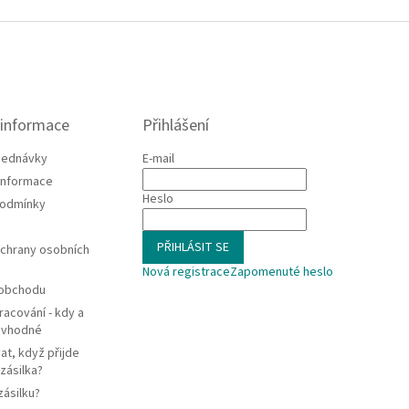
 informace
Přihlášení
jednávky
E-mail
 informace
Heslo
podmínky
PŘIHLÁSIT SE
chrany osobních
Nová registrace
Zapomenuté heslo
 obchodu
racování - kdy a
e vhodné
at, když přijde
zásilka?
zásilku?