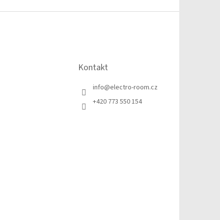
Kontakt
info
@
electro-room.cz
+420 773 550 154