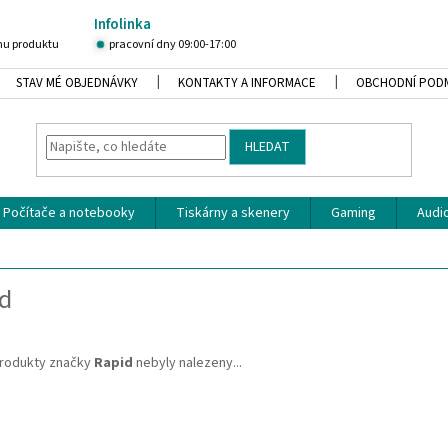
Infolinka
u produktu
pracovní dny 09:00-17:00
STAV MÉ OBJEDNÁVKY
KONTAKTY A INFORMACE
OBCHODNÍ POD
HLEDAT
Počítače a notebooky
Tiskárny a skenery
Gaming
Audio
d
rodukty značky
Rapid
nebyly nalezeny...