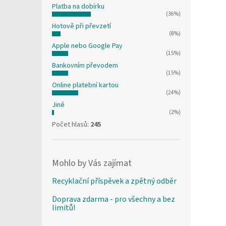
Platba na dobírku
(36%)
Hotově při převzetí
(8%)
Apple nebo Google Pay
(15%)
Bankovním převodem
(15%)
Online platební kartou
(24%)
Jiné
(2%)
Počet hlasů:
245
Mohlo by Vás zajímat
Recyklační příspěvek a zpětný odběr
Doprava zdarma - pro všechny a bez
limitů!