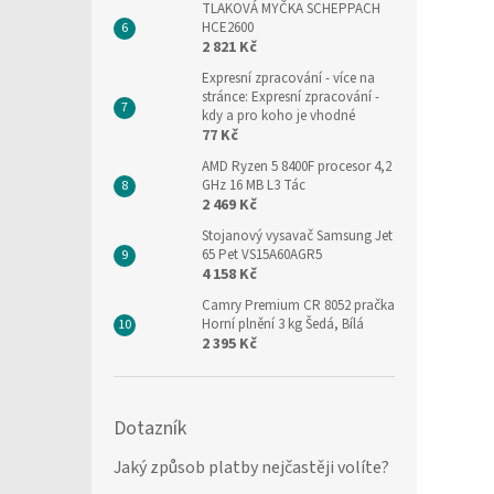
TLAKOVÁ MYČKA SCHEPPACH
HCE2600
2 821 Kč
Expresní zpracování
- více na
stránce: Expresní zpracování -
kdy a pro koho je vhodné
77 Kč
AMD Ryzen 5 8400F procesor 4,2
GHz 16 MB L3 Tác
2 469 Kč
Stojanový vysavač Samsung Jet
65 Pet VS15A60AGR5
4 158 Kč
Camry Premium CR 8052 pračka
Horní plnění 3 kg Šedá, Bílá
2 395 Kč
Dotazník
Jaký způsob platby nejčastěji volíte?