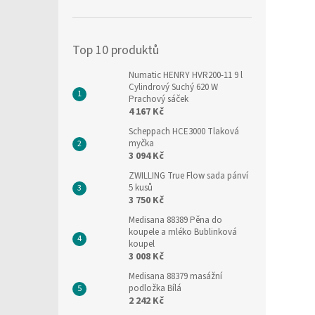
í
p
a
Top 10 produktů
n
e
Numatic HENRY HVR200-11 9 l
l
Cylindrový Suchý 620 W
Prachový sáček
4 167 Kč
Scheppach HCE3000 Tlaková
myčka
3 094 Kč
ZWILLING True Flow sada pánví
5 kusů
3 750 Kč
Medisana 88389 Pěna do
koupele a mléko Bublinková
koupel
3 008 Kč
Medisana 88379 masážní
podložka Bílá
2 242 Kč