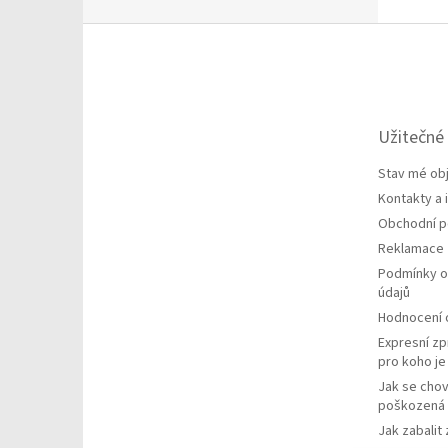
Z
á
p
a
t
Užitečné
í
Stav mé ob
Kontakty a
Obchodní 
Reklamace
Podmínky o
údajů
Hodnocení
Expresní zp
pro koho j
Jak se chov
poškozená 
Jak zabalit 