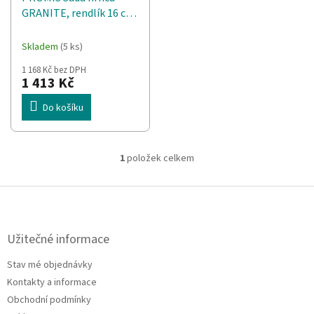
d
t
GRANITE, rendlík 16 cm,
u
ů
hrnce 20,24,28 hnědé
k
rukojeti
t
Skladem
(5 ks)
ů
1 168 Kč bez DPH
1 413 Kč
Do košíku
1
položek celkem
O
v
l
Z
á
á
d
p
a
a
Užitečné informace
c
t
í
Stav mé objednávky
í
p
Kontakty a informace
r
v
Obchodní podmínky
k