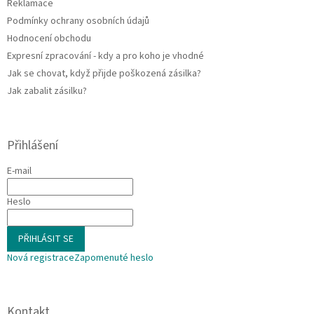
Reklamace
y
Podmínky ochrany osobních údajů
v
ý
Hodnocení obchodu
p
Expresní zpracování - kdy a pro koho je vhodné
i
Jak se chovat, když přijde poškozená zásilka?
s
u
Jak zabalit zásilku?
Přihlášení
E-mail
Heslo
PŘIHLÁSIT SE
Nová registrace
Zapomenuté heslo
Kontakt