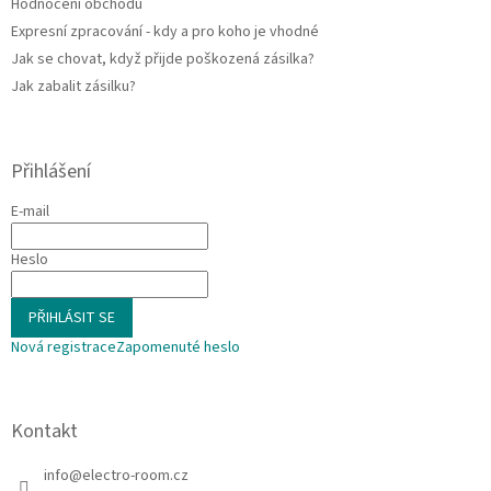
Hodnocení obchodu
Expresní zpracování - kdy a pro koho je vhodné
Jak se chovat, když přijde poškozená zásilka?
Jak zabalit zásilku?
Přihlášení
E-mail
Heslo
PŘIHLÁSIT SE
Nová registrace
Zapomenuté heslo
Kontakt
info
@
electro-room.cz