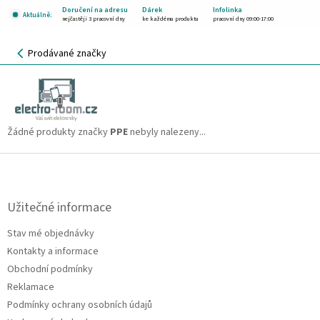
Přejít
Doručení na adresu
Dárek
Infolinka
Aktuálně:
na
nejčastěji 3 pracovní dny
ke každému produktu
pracovní dny 09:00-17:00
obsah
NÁKUPNÍ
Prodávané značky
KOŠÍK
PPE
CZK
Žádné produkty značky
PPE
nebyly nalezeny...
Z
á
p
a
Užitečné informace
t
Stav mé objednávky
í
Kontakty a informace
Obchodní podmínky
Reklamace
Podmínky ochrany osobních údajů