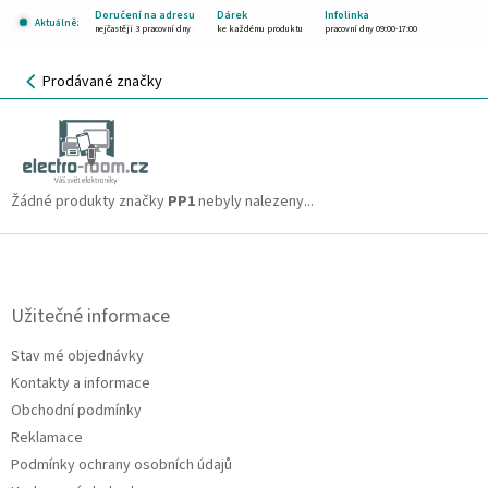
Přejít
Doručení na adresu
Dárek
Infolinka
Aktuálně:
na
nejčastěji 3 pracovní dny
ke každému produktu
pracovní dny 09:00-17:00
obsah
NÁKUPNÍ
Prodávané značky
KOŠÍK
PP1
CZK
Žádné produkty značky
PP1
nebyly nalezeny...
Z
á
p
a
Užitečné informace
t
Stav mé objednávky
í
Kontakty a informace
Obchodní podmínky
Reklamace
Podmínky ochrany osobních údajů