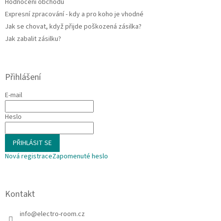
Hodnocení obchodu
Expresní zpracování - kdy a pro koho je vhodné
Jak se chovat, když přijde poškozená zásilka?
Jak zabalit zásilku?
Přihlášení
E-mail
Heslo
PŘIHLÁSIT SE
Nová registrace
Zapomenuté heslo
Kontakt
info
@
electro-room.cz