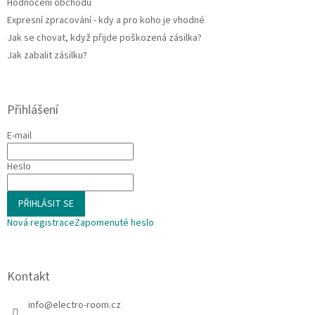
Hodnocení obchodu
Expresní zpracování - kdy a pro koho je vhodné
Jak se chovat, když přijde poškozená zásilka?
Jak zabalit zásilku?
Přihlášení
E-mail
Heslo
PŘIHLÁSIT SE
Nová registrace
Zapomenuté heslo
Kontakt
info
@
electro-room.cz