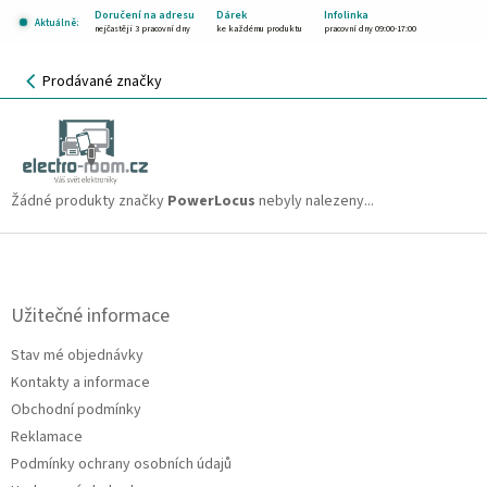
Přejít
Doručení na adresu
Dárek
Infolinka
Aktuálně:
na
nejčastěji 3 pracovní dny
ke každému produktu
pracovní dny 09:00-17:00
obsah
NÁKUPNÍ
Prodávané značky
KOŠÍK
PowerLocus
CZK
Žádné produkty značky
PowerLocus
nebyly nalezeny...
Z
á
p
a
Užitečné informace
t
Stav mé objednávky
í
Kontakty a informace
Obchodní podmínky
Reklamace
Podmínky ochrany osobních údajů