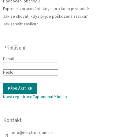
Hodnocení obchodu
Expresní zpracování - kdy a pro koho je vhodné
Jak se chovat, když přijde poškozená zásilka?
Jak zabalit zásilku?
Přihlášení
E-mail
Heslo
PŘIHLÁSIT SE
Nová registrace
Zapomenuté heslo
Kontakt
info
@
electro-room.cz