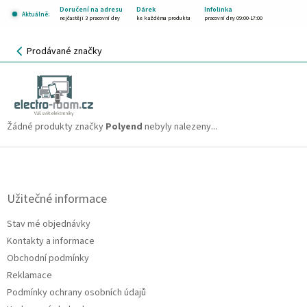
Přejít
Doručení na adresu
Dárek
Infolinka
Aktuálně:
na
nejčastěji 3 pracovní dny
ke každému produktu
pracovní dny 09:00-17:00
obsah
NÁKUPNÍ
Prodávané značky
KOŠÍK
Polyend
CZK
Žádné produkty značky
Polyend
nebyly nalezeny...
Z
á
p
a
Užitečné informace
t
Stav mé objednávky
í
Kontakty a informace
Obchodní podmínky
Reklamace
Podmínky ochrany osobních údajů