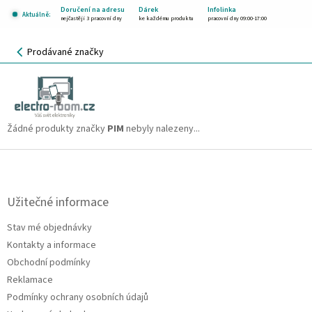
Přejít
Doručení na adresu
Dárek
Infolinka
Aktuálně:
na
nejčastěji 3 pracovní dny
ke každému produktu
pracovní dny 09:00-17:00
obsah
NÁKUPNÍ
Prodávané značky
KOŠÍK
PIM
CZK
Žádné produkty značky
PIM
nebyly nalezeny...
Z
á
p
a
Užitečné informace
t
Stav mé objednávky
í
Kontakty a informace
Obchodní podmínky
Reklamace
Podmínky ochrany osobních údajů