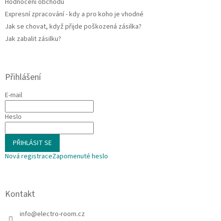
Hodnocení obchodu
Expresní zpracování - kdy a pro koho je vhodné
Jak se chovat, když přijde poškozená zásilka?
Jak zabalit zásilku?
Přihlášení
E-mail
Heslo
PŘIHLÁSIT SE
Nová registrace
Zapomenuté heslo
Kontakt
info
@
electro-room.cz