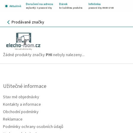
Přejít
Doručení na adresu
Dárek
Infolinka
Aktuálně:
na
nejčastěji 3 pracovní dny
ke každému produktu
pracovní dny 09:00-17:00
obsah
NÁKUPNÍ
Prodávané značky
KOŠÍK
PHI
CZK
Žádné produkty značky
PHI
nebyly nalezeny...
Z
á
p
a
Užitečné informace
t
Stav mé objednávky
í
Kontakty a informace
Obchodní podmínky
Reklamace
Podmínky ochrany osobních údajů