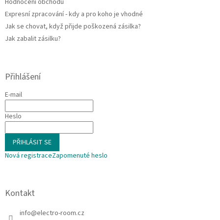
Hodnocení obchodu
Expresní zpracování - kdy a pro koho je vhodné
Jak se chovat, když přijde poškozená zásilka?
Jak zabalit zásilku?
Přihlášení
E-mail
Heslo
PŘIHLÁSIT SE
Nová registrace
Zapomenuté heslo
Kontakt
info
@
electro-room.cz