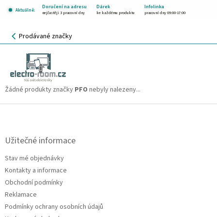
Přejít
Doručení na adresu
Dárek
Infolinka
Aktuálně:
na
nejčastěji 3 pracovní dny
ke každému produktu
pracovní dny 09:00-17:00
obsah
NÁKUPNÍ
Prodávané značky
KOŠÍK
PFO
CZK
Žádné produkty značky
PFO
nebyly nalezeny...
Z
á
p
a
Užitečné informace
t
Stav mé objednávky
í
Kontakty a informace
Obchodní podmínky
Reklamace
Podmínky ochrany osobních údajů