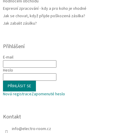
Hodnocení obchodu
Expresní zpracování - kdy a pro koho je vhodné
Jak se chovat, když přijde poškozená zásilka?
Jak zabalit zásilku?
Přihlášení
E-mail
Heslo
PŘIHLÁSIT SE
Nová registrace
Zapomenuté heslo
Kontakt
info
@
electro-room.cz