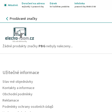
Přejít
Doručení na adresu
Dárek
Infolinka
Aktuálně:
na
nejčastěji 3 pracovní dny
ke každému produktu
pracovní dny 09:00-17:00
obsah
NÁKUPNÍ
Prodávané značky
KOŠÍK
PBG
CZK
Žádné produkty značky
PBG
nebyly nalezeny...
Z
á
p
a
Užitečné informace
t
Stav mé objednávky
í
Kontakty a informace
Obchodní podmínky
Reklamace
Podmínky ochrany osobních údajů