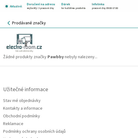
Přejít
Doručení na adresu
Dárek
Infolinka
Aktuálně:
na
nejčastěji 3 pracovní dny
ke každému produktu
pracovní dny 09:00-17:00
obsah
NÁKUPNÍ
Prodávané značky
KOŠÍK
Pawbby
CZK
Žádné produkty značky
Pawbby
nebyly nalezeny...
Z
á
p
a
Užitečné informace
t
Stav mé objednávky
í
Kontakty a informace
Obchodní podmínky
Reklamace
Podmínky ochrany osobních údajů