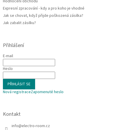
Hodnocení obchodu
Expresní zpracování - kdy a pro koho je vhodné
Jak se chovat, když přijde poškozená zásilka?
Jak zabalit zásilku?
Přihlášení
E-mail
Heslo
PŘIHLÁSIT SE
Nová registrace
Zapomenuté heslo
Kontakt
info
@
electro-room.cz