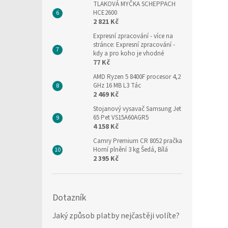
TLAKOVÁ MYČKA SCHEPPACH
HCE2600
2 821 Kč
Expresní zpracování
- více na
stránce: Expresní zpracování -
kdy a pro koho je vhodné
77 Kč
AMD Ryzen 5 8400F procesor 4,2
GHz 16 MB L3 Tác
2 469 Kč
Stojanový vysavač Samsung Jet
65 Pet VS15A60AGR5
4 158 Kč
Camry Premium CR 8052 pračka
Horní plnění 3 kg Šedá, Bílá
2 395 Kč
Dotazník
Jaký způsob platby nejčastěji volíte?