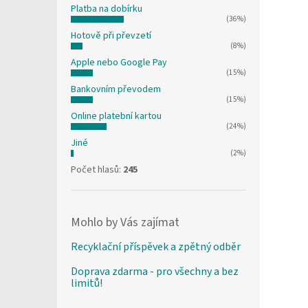
Platba na dobírku
(36%)
Hotově při převzetí
(8%)
Apple nebo Google Pay
(15%)
Bankovním převodem
(15%)
Online platební kartou
(24%)
Jiné
(2%)
Počet hlasů:
245
Mohlo by Vás zajímat
Recyklační příspěvek a zpětný odběr
Doprava zdarma - pro všechny a bez
limitů!