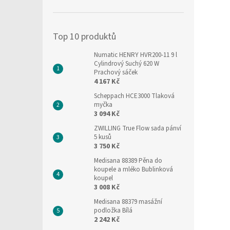
í
p
a
Top 10 produktů
n
e
Numatic HENRY HVR200-11 9 l
l
Cylindrový Suchý 620 W
Prachový sáček
4 167 Kč
Scheppach HCE3000 Tlaková
myčka
3 094 Kč
ZWILLING True Flow sada pánví
5 kusů
3 750 Kč
Medisana 88389 Pěna do
koupele a mléko Bublinková
koupel
3 008 Kč
Medisana 88379 masážní
podložka Bílá
2 242 Kč