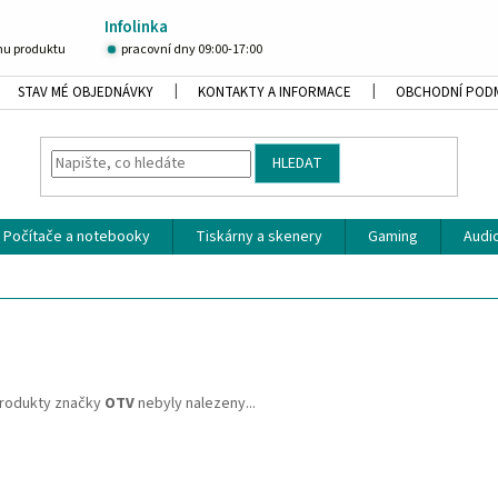
Infolinka
u produktu
pracovní dny 09:00-17:00
STAV MÉ OBJEDNÁVKY
KONTAKTY A INFORMACE
OBCHODNÍ POD
HLEDAT
Počítače a notebooky
Tiskárny a skenery
Gaming
Audio
rodukty značky
OTV
nebyly nalezeny...