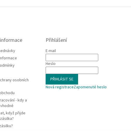
 informace
Přihlášení
jednávky
E-mail
 informace
Heslo
podmínky
PŘIHLÁSIT SE
chrany osobních
Nová registrace
Zapomenuté heslo
 obchodu
racování - kdy a
e vhodné
at, když přijde
zásilka?
zásilku?