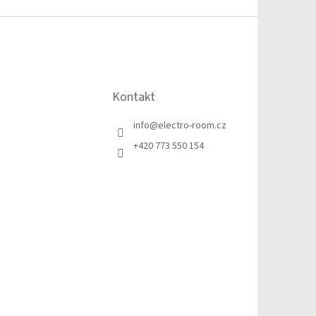
Kontakt
info
@
electro-room.cz
+420 773 550 154