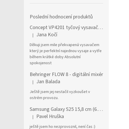
Poslední hodnocení produktů
Concept VP4201 tyčový vysavač / elektrický smeták Tyčový vysavač 2 v 1 AC Suché a mokré Bezsáčkové 0,6 l 90 W Černá, Stříbrná
Jana Kočí
|
Hodnocení produktu je 5 z 5 hvězdiček.
Děkuji jsem mile překvapená vysavačem
který je perfektní najednou vysaje a vytře
během krátké doby Absolutní
spokojenost
Behringer FLOW 8 - digitální mixér
Jan Balada
|
Hodnocení produktu je 5 z 5 hvězdiček.
Ještě jsem jej nestačil vyzkoušet v
ostrém provozu.
Samsung Galaxy S25 15,8 cm (6.2") Dual SIM Android 15 5G USB typu C 12 GB 256 GB 4000 mAh Námořnická modrá
Pavel Hruška
|
Hodnocení produktu je 1 z 5 hvězdiček.
ještě jsem ho nezprovoznil, není čas :)