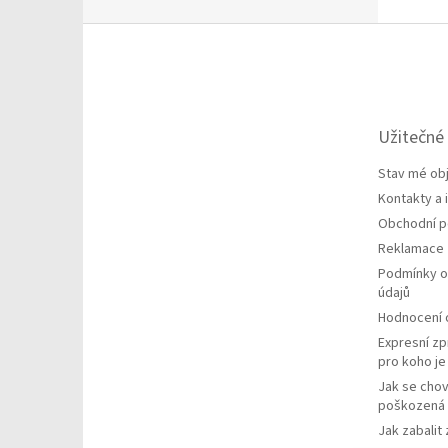
Z
á
p
a
t
Užitečné
í
Stav mé ob
Kontakty a
Obchodní 
Reklamace
Podmínky o
údajů
Hodnocení
Expresní zp
pro koho j
Jak se chov
poškozená 
Jak zabalit 