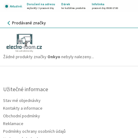
Přejít
Doručení na adresu
Dárek
Infolinka
Aktuálně:
na
nejčastěji 3 pracovní dny
ke každému produktu
pracovní dny 09:00-17:00
obsah
NÁKUPNÍ
Prodávané značky
KOŠÍK
Onkyo
CZK
Žádné produkty značky
Onkyo
nebyly nalezeny...
Z
á
p
a
Užitečné informace
t
Stav mé objednávky
í
Kontakty a informace
Obchodní podmínky
Reklamace
Podmínky ochrany osobních údajů