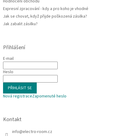
Hodnocení obchodu
Expresní zpracování - kdy a pro koho je vhodné
Jak se chovat, když přijde poškozená zásilka?
Jak zabalit zásilku?
Přihlášení
E-mail
Heslo
PŘIHLÁSIT SE
Nová registrace
Zapomenuté heslo
Kontakt
info
@
electro-room.cz