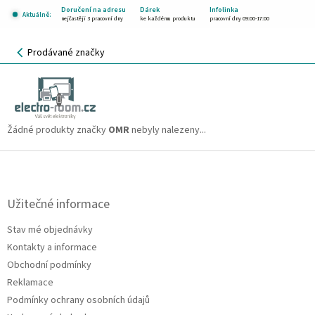
Přejít
Doručení na adresu
Dárek
Infolinka
Aktuálně:
na
nejčastěji 3 pracovní dny
ke každému produktu
pracovní dny 09:00-17:00
obsah
NÁKUPNÍ
Prodávané značky
KOŠÍK
OMR
CZK
Žádné produkty značky
OMR
nebyly nalezeny...
Z
á
p
a
Užitečné informace
t
Stav mé objednávky
í
Kontakty a informace
Obchodní podmínky
Reklamace
Podmínky ochrany osobních údajů