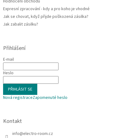
Hodnocení obchodu
Expresní zpracování - kdy a pro koho je vhodné
Jak se chovat, když přijde poškozená zásilka?
Jak zabalit zásilku?
Přihlášení
E-mail
Heslo
PŘIHLÁSIT SE
Nová registrace
Zapomenuté heslo
Kontakt
info
@
electro-room.cz