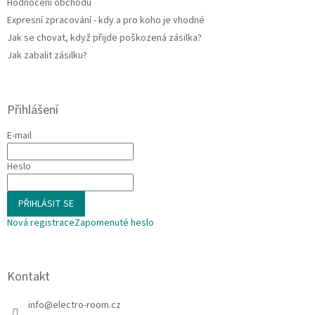
Hodnocení obchodu
Expresní zpracování - kdy a pro koho je vhodné
Jak se chovat, když přijde poškozená zásilka?
Jak zabalit zásilku?
Přihlášení
E-mail
Heslo
PŘIHLÁSIT SE
Nová registrace
Zapomenuté heslo
Kontakt
info
@
electro-room.cz