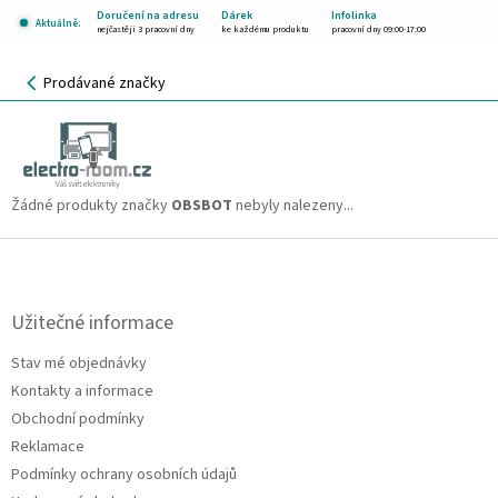
Přejít
Doručení na adresu
Dárek
Infolinka
Aktuálně:
na
nejčastěji 3 pracovní dny
ke každému produktu
pracovní dny 09:00-17:00
obsah
NÁKUPNÍ
Prodávané značky
KOŠÍK
OBSBOT
CZK
Žádné produkty značky
OBSBOT
nebyly nalezeny...
Z
á
p
a
Užitečné informace
t
Stav mé objednávky
í
Kontakty a informace
Obchodní podmínky
Reklamace
Podmínky ochrany osobních údajů