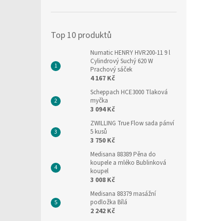
í
p
a
Top 10 produktů
n
e
Numatic HENRY HVR200-11 9 l
l
Cylindrový Suchý 620 W
Prachový sáček
4 167 Kč
Scheppach HCE3000 Tlaková
myčka
3 094 Kč
ZWILLING True Flow sada pánví
5 kusů
3 750 Kč
Medisana 88389 Pěna do
koupele a mléko Bublinková
koupel
3 008 Kč
Medisana 88379 masážní
podložka Bílá
2 242 Kč