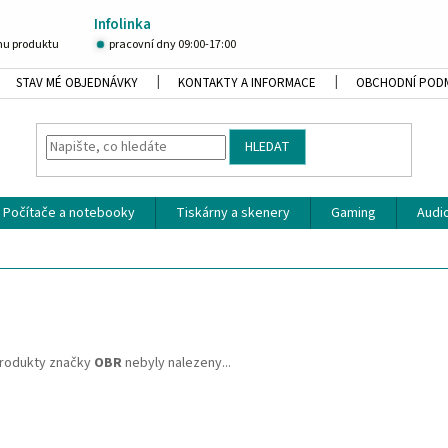
Infolinka
u produktu
pracovní dny 09:00-17:00
STAV MÉ OBJEDNÁVKY
KONTAKTY A INFORMACE
OBCHODNÍ POD
HLEDAT
Počítače a notebooky
Tiskárny a skenery
Gaming
Audio
rodukty značky
OBR
nebyly nalezeny...