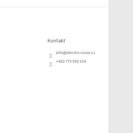
Kontakt
info
@
electro-room.cz
+420 773 550 154