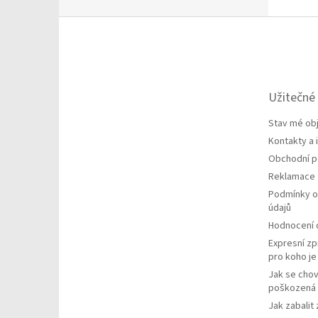
Z
á
p
a
t
Užitečné
í
Stav mé ob
Kontakty a
Obchodní 
Reklamace
Podmínky o
údajů
Hodnocení
Expresní zp
pro koho j
Jak se chov
poškozená 
Jak zabalit 