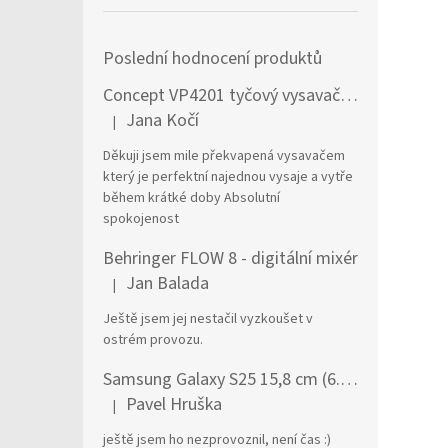
Poslední hodnocení produktů
Concept VP4201 tyčový vysavač / elektrický smeták Tyčový vysavač 2 v 1 AC Suché a mokré Bezsáčkové 0,6 l 90 W Černá, Stříbrná
Jana Kočí
|
Hodnocení produktu je 5 z 5 hvězdiček.
Děkuji jsem mile překvapená vysavačem
který je perfektní najednou vysaje a vytře
během krátké doby Absolutní
spokojenost
Behringer FLOW 8 - digitální mixér
Jan Balada
|
Hodnocení produktu je 5 z 5 hvězdiček.
Ještě jsem jej nestačil vyzkoušet v
ostrém provozu.
Samsung Galaxy S25 15,8 cm (6.2") Dual SIM Android 15 5G USB typu C 12 GB 256 GB 4000 mAh Námořnická modrá
Pavel Hruška
|
Hodnocení produktu je 1 z 5 hvězdiček.
ještě jsem ho nezprovoznil, není čas :)