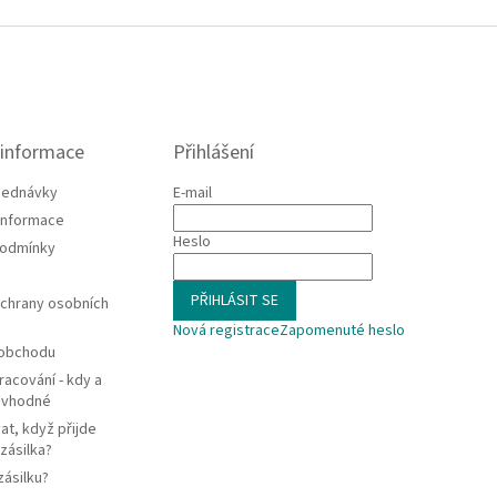
 informace
Přihlášení
jednávky
E-mail
 informace
Heslo
podmínky
PŘIHLÁSIT SE
chrany osobních
Nová registrace
Zapomenuté heslo
 obchodu
racování - kdy a
e vhodné
at, když přijde
zásilka?
zásilku?