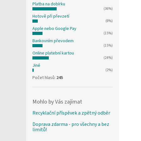
Platba na dobírku
(36%)
Hotově při převzetí
(8%)
Apple nebo Google Pay
(15%)
Bankovním převodem
(15%)
Online platební kartou
(24%)
Jiné
(2%)
Počet hlasů:
245
Mohlo by Vás zajímat
Recyklační příspěvek a zpětný odběr
Doprava zdarma - pro všechny a bez
limitů!