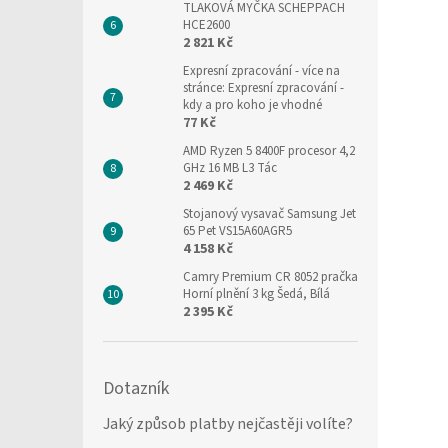
TLAKOVÁ MYČKA SCHEPPACH
HCE2600
2 821 Kč
Expresní zpracování
- více na
stránce: Expresní zpracování -
kdy a pro koho je vhodné
77 Kč
AMD Ryzen 5 8400F procesor 4,2
GHz 16 MB L3 Tác
2 469 Kč
Stojanový vysavač Samsung Jet
65 Pet VS15A60AGR5
4 158 Kč
Camry Premium CR 8052 pračka
Horní plnění 3 kg Šedá, Bílá
2 395 Kč
Dotazník
Jaký způsob platby nejčastěji volíte?