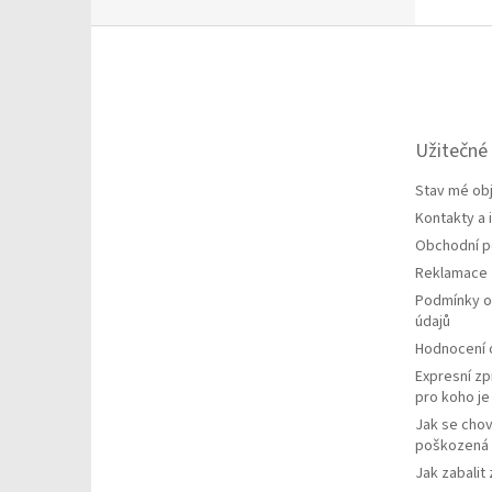
Z
á
p
a
t
Užitečné
í
Stav mé ob
Kontakty a
Obchodní 
Reklamace
Podmínky o
údajů
Hodnocení
Expresní zp
pro koho j
Jak se chov
poškozená 
Jak zabalit 