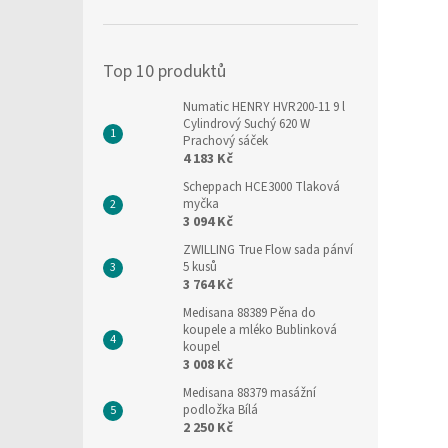
í
p
a
Top 10 produktů
n
e
Numatic HENRY HVR200-11 9 l
l
Cylindrový Suchý 620 W
Prachový sáček
4 183 Kč
Scheppach HCE3000 Tlaková
myčka
3 094 Kč
ZWILLING True Flow sada pánví
5 kusů
3 764 Kč
Medisana 88389 Pěna do
koupele a mléko Bublinková
koupel
3 008 Kč
Medisana 88379 masážní
podložka Bílá
2 250 Kč