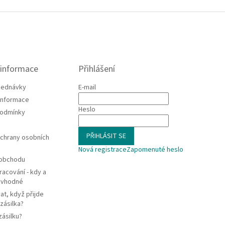
 informace
Přihlášení
jednávky
E-mail
 informace
Heslo
podmínky
PŘIHLÁSIT SE
chrany osobních
Nová registrace
Zapomenuté heslo
 obchodu
racování - kdy a
e vhodné
at, když přijde
zásilka?
zásilku?