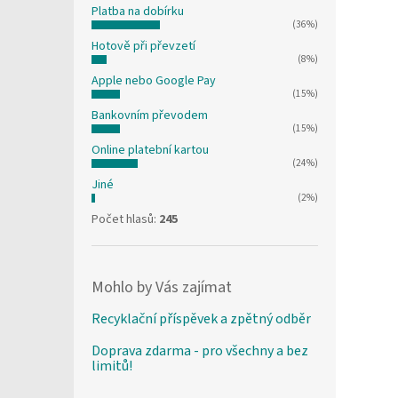
Platba na dobírku
(36%)
Hotově při převzetí
(8%)
Apple nebo Google Pay
(15%)
Bankovním převodem
(15%)
Online platební kartou
(24%)
Jiné
(2%)
Počet hlasů:
245
Mohlo by Vás zajímat
Recyklační příspěvek a zpětný odběr
Doprava zdarma - pro všechny a bez
limitů!