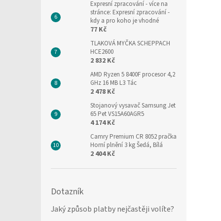
Expresní zpracování
- více na
stránce: Expresní zpracování -
kdy a pro koho je vhodné
77 Kč
TLAKOVÁ MYČKA SCHEPPACH
HCE2600
2 832 Kč
AMD Ryzen 5 8400F procesor 4,2
GHz 16 MB L3 Tác
2 478 Kč
Stojanový vysavač Samsung Jet
65 Pet VS15A60AGR5
4 174 Kč
Camry Premium CR 8052 pračka
Horní plnění 3 kg Šedá, Bílá
2 404 Kč
Dotazník
Jaký způsob platby nejčastěji volíte?