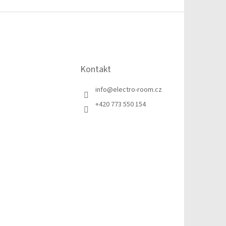
Kontakt
info
@
electro-room.cz
+420 773 550 154