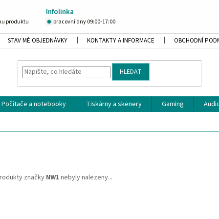
Infolinka
u produktu
pracovní dny 09:00-17:00
STAV MÉ OBJEDNÁVKY
KONTAKTY A INFORMACE
OBCHODNÍ POD
HLEDAT
Počítače a notebooky
Tiskárny a skenery
Gaming
Audio
rodukty značky
NW1
nebyly nalezeny...