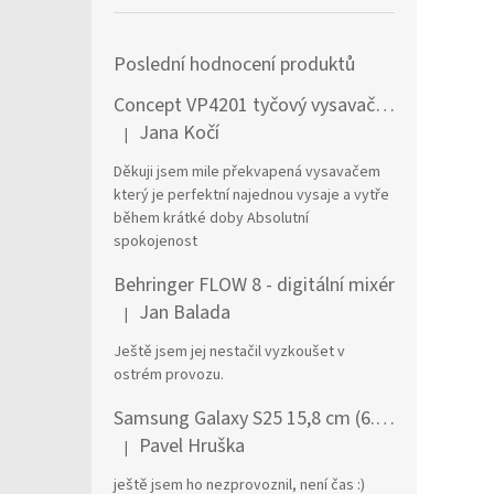
Poslední hodnocení produktů
Concept VP4201 tyčový vysavač / elektrický smeták Tyčový vysavač 2 v 1 AC Suché a mokré Bezsáčkové 0,6 l 90 W Černá, Stříbrná
Jana Kočí
|
Hodnocení produktu je 5 z 5 hvězdiček.
Děkuji jsem mile překvapená vysavačem
který je perfektní najednou vysaje a vytře
během krátké doby Absolutní
spokojenost
Behringer FLOW 8 - digitální mixér
Jan Balada
|
Hodnocení produktu je 5 z 5 hvězdiček.
Ještě jsem jej nestačil vyzkoušet v
ostrém provozu.
Samsung Galaxy S25 15,8 cm (6.2") Dual SIM Android 15 5G USB typu C 12 GB 256 GB 4000 mAh Námořnická modrá
Pavel Hruška
|
Hodnocení produktu je 1 z 5 hvězdiček.
ještě jsem ho nezprovoznil, není čas :)