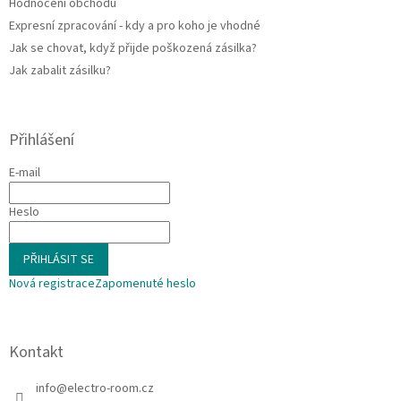
Hodnocení obchodu
Expresní zpracování - kdy a pro koho je vhodné
Jak se chovat, když přijde poškozená zásilka?
Jak zabalit zásilku?
Přihlášení
E-mail
Heslo
PŘIHLÁSIT SE
Nová registrace
Zapomenuté heslo
Kontakt
info
@
electro-room.cz