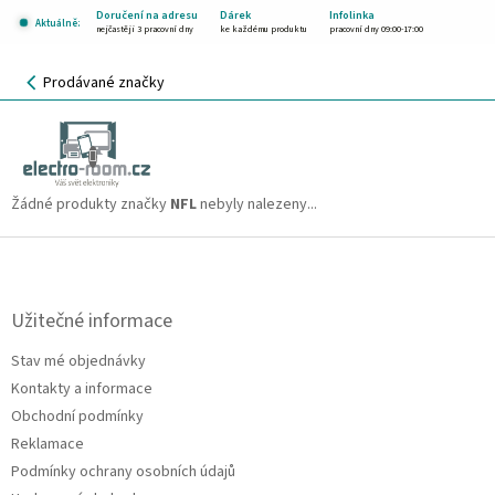
Přejít
Doručení na adresu
Dárek
Infolinka
Aktuálně:
na
nejčastěji 3 pracovní dny
ke každému produktu
pracovní dny 09:00-17:00
obsah
NÁKUPNÍ
Prodávané značky
KOŠÍK
NFL
CZK
Žádné produkty značky
NFL
nebyly nalezeny...
Z
á
p
a
Užitečné informace
t
Stav mé objednávky
í
Kontakty a informace
Obchodní podmínky
Reklamace
Podmínky ochrany osobních údajů