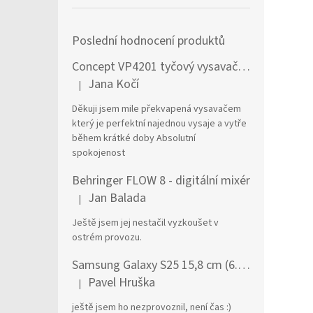
Poslední hodnocení produktů
Concept VP4201 tyčový vysavač / elektrický smeták Tyčový vysavač 2 v 1 AC Suché a mokré Bezsáčkové 0,6 l 90 W Černá, Stříbrná
Jana Kočí
|
Hodnocení produktu je 5 z 5 hvězdiček.
Děkuji jsem mile překvapená vysavačem
který je perfektní najednou vysaje a vytře
během krátké doby Absolutní
spokojenost
Behringer FLOW 8 - digitální mixér
Jan Balada
|
Hodnocení produktu je 5 z 5 hvězdiček.
Ještě jsem jej nestačil vyzkoušet v
ostrém provozu.
Samsung Galaxy S25 15,8 cm (6.2") Dual SIM Android 15 5G USB typu C 12 GB 256 GB 4000 mAh Námořnická modrá
Pavel Hruška
|
Hodnocení produktu je 1 z 5 hvězdiček.
ještě jsem ho nezprovoznil, není čas :)