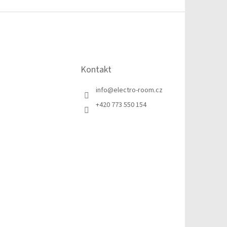
Kontakt
info
@
electro-room.cz
+420 773 550 154