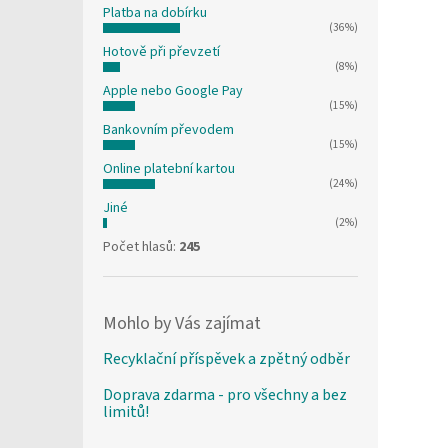
Platba na dobírku
(36%)
Hotově při převzetí
(8%)
Apple nebo Google Pay
(15%)
Bankovním převodem
(15%)
Online platební kartou
(24%)
Jiné
(2%)
Počet hlasů:
245
Mohlo by Vás zajímat
Recyklační příspěvek a zpětný odběr
Doprava zdarma - pro všechny a bez
limitů!