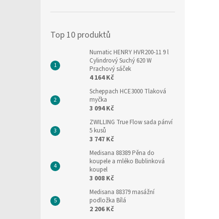
í
p
a
Top 10 produktů
n
e
Numatic HENRY HVR200-11 9 l
l
Cylindrový Suchý 620 W
Prachový sáček
4 164 Kč
Scheppach HCE3000 Tlaková
myčka
3 094 Kč
ZWILLING True Flow sada pánví
5 kusů
3 747 Kč
Medisana 88389 Pěna do
koupele a mléko Bublinková
koupel
3 008 Kč
Medisana 88379 masážní
podložka Bílá
2 206 Kč