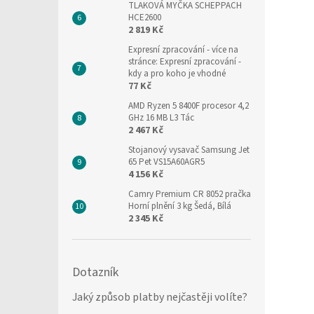
TLAKOVÁ MYČKA SCHEPPACH
HCE2600
2 819 Kč
Expresní zpracování
- více na
stránce: Expresní zpracování -
kdy a pro koho je vhodné
77 Kč
AMD Ryzen 5 8400F procesor 4,2
GHz 16 MB L3 Tác
2 467 Kč
Stojanový vysavač Samsung Jet
65 Pet VS15A60AGR5
4 156 Kč
Camry Premium CR 8052 pračka
Horní plnění 3 kg Šedá, Bílá
2 345 Kč
Dotazník
Jaký způsob platby nejčastěji volíte?