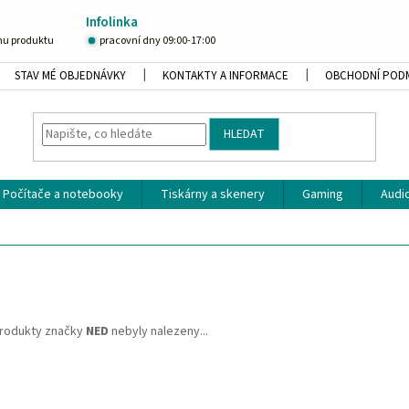
Infolinka
u produktu
pracovní dny 09:00-17:00
STAV MÉ OBJEDNÁVKY
KONTAKTY A INFORMACE
OBCHODNÍ POD
HLEDAT
Počítače a notebooky
Tiskárny a skenery
Gaming
Audio
rodukty značky
NED
nebyly nalezeny...