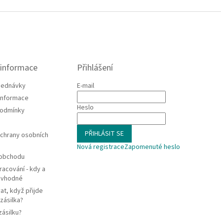
 informace
Přihlášení
jednávky
E-mail
 informace
Heslo
podmínky
PŘIHLÁSIT SE
chrany osobních
Nová registrace
Zapomenuté heslo
 obchodu
racování - kdy a
e vhodné
at, když přijde
zásilka?
zásilku?