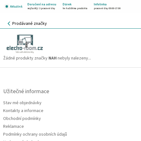
Přejít
Doručení na adresu
Dárek
Infolinka
Aktuálně:
na
nejčastěji 3 pracovní dny
ke každému produktu
pracovní dny 09:00-17:00
obsah
NÁKUPNÍ
Prodávané značky
KOŠÍK
NAH
CZK
Žádné produkty značky
NAH
nebyly nalezeny...
Z
á
p
a
Užitečné informace
t
Stav mé objednávky
í
Kontakty a informace
Obchodní podmínky
Reklamace
Podmínky ochrany osobních údajů