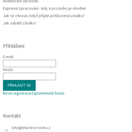
Hodnocení obchodu
Expresní zpracování - kdy a pro koho je vhodné
Jak se chovat, když přijde poškozená zásilka?
Jak zabalit zásilku?
Přihlášení
E-mail
Heslo
PŘIHLÁSIT SE
Nová registrace
Zapomenuté heslo
Kontakt
info
@
electro-room.cz