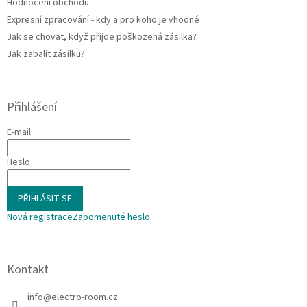
Hodnocení obchodu
Expresní zpracování - kdy a pro koho je vhodné
Jak se chovat, když přijde poškozená zásilka?
Jak zabalit zásilku?
Přihlášení
E-mail
Heslo
PŘIHLÁSIT SE
Nová registrace
Zapomenuté heslo
Kontakt
info
@
electro-room.cz