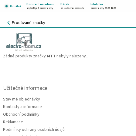
Přejít
Doručení na adresu
Dárek
Infolinka
Aktuálně:
na
nejčastěji 3 pracovní dny
ke každému produktu
pracovní dny 09:00-17:00
obsah
NÁKUPNÍ
Prodávané značky
KOŠÍK
MTT
CZK
Žádné produkty značky
MTT
nebyly nalezeny...
Z
á
p
a
Užitečné informace
t
Stav mé objednávky
í
Kontakty a informace
Obchodní podmínky
Reklamace
Podmínky ochrany osobních údajů