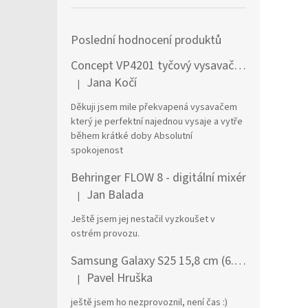
Poslední hodnocení produktů
Concept VP4201 tyčový vysavač / elektrický smeták Tyčový vysavač 2 v 1 AC Suché a mokré Bezsáčkové 0,6 l 90 W Černá, Stříbrná
Jana Kočí
|
Hodnocení produktu je 5 z 5 hvězdiček.
Děkuji jsem mile překvapená vysavačem
který je perfektní najednou vysaje a vytře
během krátké doby Absolutní
spokojenost
Behringer FLOW 8 - digitální mixér
Jan Balada
|
Hodnocení produktu je 5 z 5 hvězdiček.
Ještě jsem jej nestačil vyzkoušet v
ostrém provozu.
Samsung Galaxy S25 15,8 cm (6.2") Dual SIM Android 15 5G USB typu C 12 GB 256 GB 4000 mAh Námořnická modrá
Pavel Hruška
|
Hodnocení produktu je 1 z 5 hvězdiček.
ještě jsem ho nezprovoznil, není čas :)