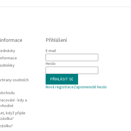
 informace
Přihlášení
jednávky
E-mail
 informace
Heslo
podmínky
PŘIHLÁSIT SE
chrany osobních
Nová registrace
Zapomenuté heslo
 obchodu
racování - kdy a
e vhodné
at, když přijde
zásilka?
zásilku?