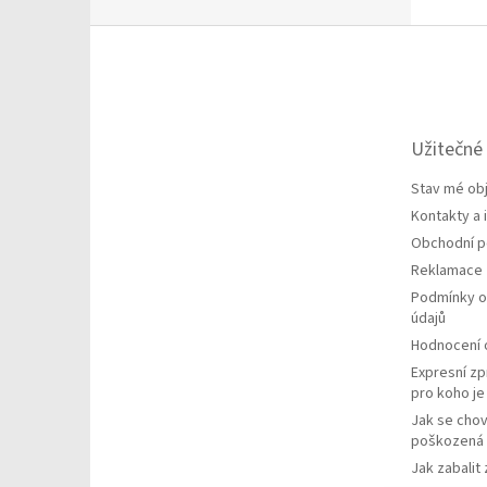
Z
á
p
a
t
Užitečné
í
Stav mé ob
Kontakty a
Obchodní 
Reklamace
Podmínky o
údajů
Hodnocení
Expresní zp
pro koho j
Jak se chov
poškozená 
Jak zabalit 