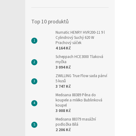
í
p
a
Top 10 produktů
n
e
Numatic HENRY HVR200-11 9 l
l
Cylindrový Suchý 620 W
Prachový sáček
4 164 Kč
Scheppach HCE3000 Tlaková
myčka
3 094 Kč
ZWILLING True Flow sada pánví
5 kusů
3 747 Kč
Medisana 88389 Pěna do
koupele a mléko Bublinková
koupel
3 008 Kč
Medisana 88379 masážní
podložka Bílá
2 206 Kč