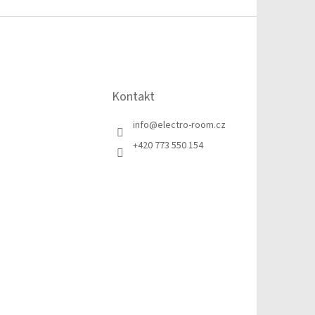
Kontakt
info
@
electro-room.cz
+420 773 550 154