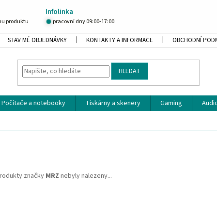
Infolinka
u produktu
pracovní dny 09:00-17:00
STAV MÉ OBJEDNÁVKY
KONTAKTY A INFORMACE
OBCHODNÍ POD
HLEDAT
Počítače a notebooky
Tiskárny a skenery
Gaming
Audio
rodukty značky
MRZ
nebyly nalezeny...