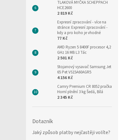
TLAKOVÁ MYČKA SCHEPPACH
HCE2600
2 819 Kč
Expresní zpracování
- více na
stránce: Expresní zpracování -
kdy a pro koho je vhodné
77 Kč
AMD Ryzen 5 8400F procesor 4,2
GHz 16 MB L3 Tác
2 501 Kč
Stojanový vysavač Samsung Jet
65 Pet VS15A60AGR5
4 156 Kč
Camry Premium CR 8052 pračka
Horní plnění 3 kg Šedá, Bílá
2 345 Kč
Dotazník
Jaký způsob platby nejčastěji volíte?