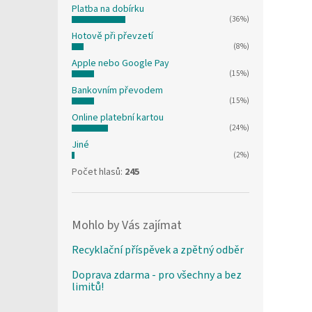
Platba na dobírku
(36%)
Hotově při převzetí
(8%)
Apple nebo Google Pay
(15%)
Bankovním převodem
(15%)
Online platební kartou
(24%)
Jiné
(2%)
Počet hlasů:
245
Mohlo by Vás zajímat
Recyklační příspěvek a zpětný odběr
Doprava zdarma - pro všechny a bez
limitů!