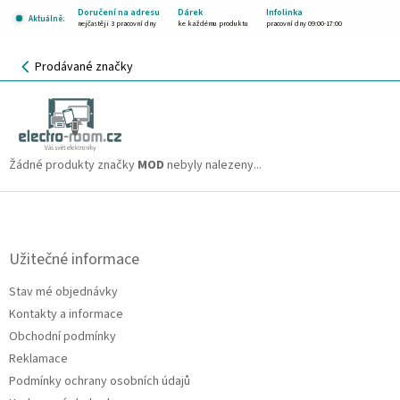
Přejít
Doručení na adresu
Dárek
Infolinka
Aktuálně:
na
nejčastěji 3 pracovní dny
ke každému produktu
pracovní dny 09:00-17:00
obsah
NÁKUPNÍ
Prodávané značky
KOŠÍK
MOD
CZK
Žádné produkty značky
MOD
nebyly nalezeny...
Z
á
p
a
Užitečné informace
t
Stav mé objednávky
í
Kontakty a informace
Obchodní podmínky
Reklamace
Podmínky ochrany osobních údajů