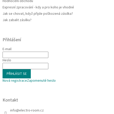
Hodnocení obchodu
Expresní zpracování - kdy a pro koho je vhodné
Jak se chovat, když přijde poškozená zásilka?
Jak zabalit zásilku?
Přihlášení
E-mail
Heslo
PŘIHLÁSIT SE
Nová registrace
Zapomenuté heslo
Kontakt
info
@
electro-room.cz