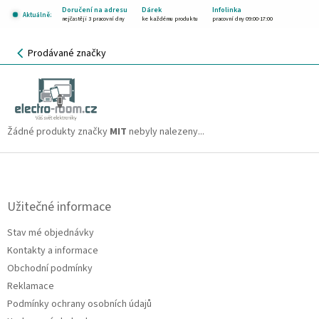
Přejít
Doručení na adresu
Dárek
Infolinka
Aktuálně:
na
nejčastěji 3 pracovní dny
ke každému produktu
pracovní dny 09:00-17:00
obsah
NÁKUPNÍ
Prodávané značky
KOŠÍK
MIT
CZK
Žádné produkty značky
MIT
nebyly nalezeny...
Z
á
p
a
Užitečné informace
t
Stav mé objednávky
í
Kontakty a informace
Obchodní podmínky
Reklamace
Podmínky ochrany osobních údajů