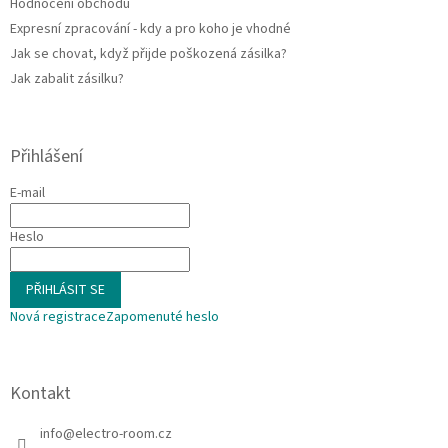
Hodnocení obchodu
Expresní zpracování - kdy a pro koho je vhodné
Jak se chovat, když přijde poškozená zásilka?
Jak zabalit zásilku?
Přihlášení
E-mail
Heslo
PŘIHLÁSIT SE
Nová registrace
Zapomenuté heslo
Kontakt
info
@
electro-room.cz