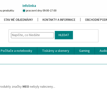
Infolinka
u produktu
pracovní dny 09:00-17:00
STAV MÉ OBJEDNÁVKY
KONTAKTY A INFORMACE
OBCHODNÍ POD
HLEDAT
Počítače a notebooky
Tiskárny a skenery
Gaming
Audio
rodukty značky
MEO
nebyly nalezeny...