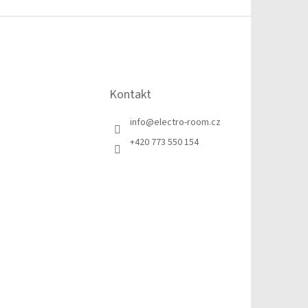
Kontakt
info
@
electro-room.cz
+420 773 550 154