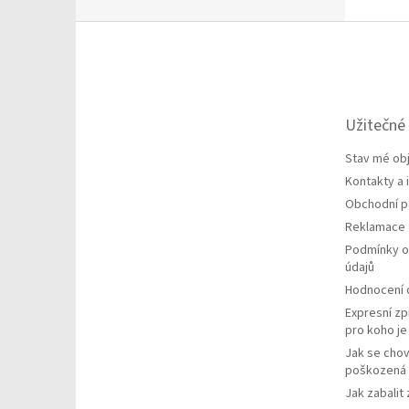
Z
á
p
a
t
Užitečné
í
Stav mé ob
Kontakty a
Obchodní 
Reklamace
Podmínky o
údajů
Hodnocení
Expresní zp
pro koho j
Jak se chov
poškozená 
Jak zabalit 