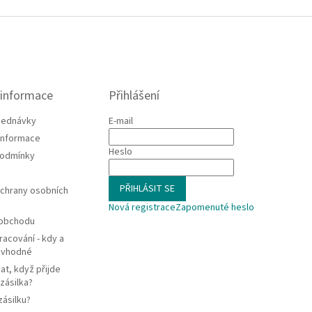
 informace
Přihlášení
jednávky
E-mail
 informace
Heslo
podmínky
PŘIHLÁSIT SE
chrany osobních
Nová registrace
Zapomenuté heslo
 obchodu
racování - kdy a
e vhodné
at, když přijde
zásilka?
zásilku?