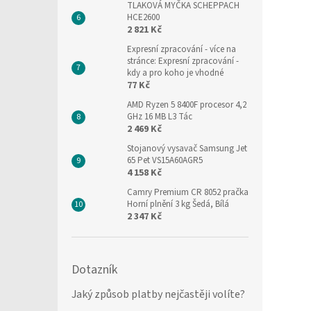
TLAKOVÁ MYČKA SCHEPPACH
HCE2600
2 821 Kč
Expresní zpracování
- více na
stránce: Expresní zpracování -
kdy a pro koho je vhodné
77 Kč
AMD Ryzen 5 8400F procesor 4,2
GHz 16 MB L3 Tác
2 469 Kč
Stojanový vysavač Samsung Jet
65 Pet VS15A60AGR5
4 158 Kč
Camry Premium CR 8052 pračka
Horní plnění 3 kg Šedá, Bílá
2 347 Kč
Dotazník
Jaký způsob platby nejčastěji volíte?