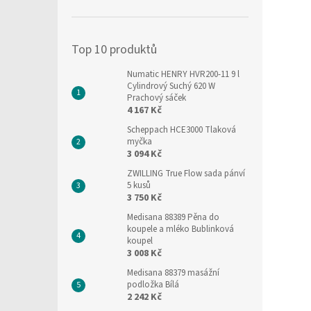
í
p
a
Top 10 produktů
n
e
Numatic HENRY HVR200-11 9 l
l
Cylindrový Suchý 620 W
Prachový sáček
4 167 Kč
Scheppach HCE3000 Tlaková
myčka
3 094 Kč
ZWILLING True Flow sada pánví
5 kusů
3 750 Kč
Medisana 88389 Pěna do
koupele a mléko Bublinková
koupel
3 008 Kč
Medisana 88379 masážní
podložka Bílá
2 242 Kč