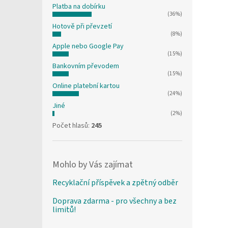
Platba na dobírku
(36%)
Hotově při převzetí
(8%)
Apple nebo Google Pay
(15%)
Bankovním převodem
(15%)
Online platební kartou
(24%)
Jiné
(2%)
Počet hlasů:
245
Mohlo by Vás zajímat
Recyklační příspěvek a zpětný odběr
Doprava zdarma - pro všechny a bez
limitů!