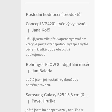
Poslední hodnocení produktů
Concept VP4201 tyčový vysavač / elektrický smeták Tyčový vysavač 2 v 1 AC Suché a mokré Bezsáčkové 0,6 l 90 W Černá, Stříbrná
Jana Kočí
|
Hodnocení produktu je 5 z 5 hvězdiček.
Děkuji jsem mile překvapená vysavačem
který je perfektní najednou vysaje a vytře
během krátké doby Absolutní
spokojenost
Behringer FLOW 8 - digitální mixér
Jan Balada
|
Hodnocení produktu je 5 z 5 hvězdiček.
Ještě jsem jej nestačil vyzkoušet v
ostrém provozu.
Samsung Galaxy S25 15,8 cm (6.2") Dual SIM Android 15 5G USB typu C 12 GB 256 GB 4000 mAh Námořnická modrá
Pavel Hruška
|
Hodnocení produktu je 1 z 5 hvězdiček.
ještě jsem ho nezprovoznil, není čas :)