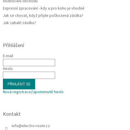
Hodnocení obchodu
Expresní zpracování - kdy a pro koho je vhodné
Jak se chovat, když přijde poškozená zásilka?
Jak zabalit zásilku?
Přihlášení
E-mail
Heslo
PŘIHLÁSIT SE
Nová registrace
Zapomenuté heslo
Kontakt
info
@
electro-room.cz