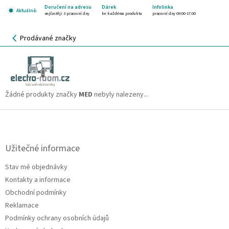
Přejít
Doručení na adresu
Dárek
Infolinka
Aktuálně:
na
nejčastěji 3 pracovní dny
ke každému produktu
pracovní dny 09:00-17:00
obsah
NÁKUPNÍ
Prodávané značky
KOŠÍK
MED
CZK
Žádné produkty značky
MED
nebyly nalezeny...
Z
á
p
a
Užitečné informace
t
Stav mé objednávky
í
Kontakty a informace
Obchodní podmínky
Reklamace
Podmínky ochrany osobních údajů