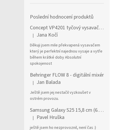
Poslední hodnocení produktů
Concept VP4201 tyčový vysavač / elektrický smeták Tyčový vysavač 2 v 1 AC Suché a mokré Bezsáčkové 0,6 l 90 W Černá, Stříbrná
Jana Kočí
|
Hodnocení produktu je 5 z 5 hvězdiček.
Děkuji jsem mile překvapená vysavačem
který je perfektní najednou vysaje a vytře
během krátké doby Absolutní
spokojenost
Behringer FLOW 8 - digitální mixér
Jan Balada
|
Hodnocení produktu je 5 z 5 hvězdiček.
Ještě jsem jej nestačil vyzkoušet v
ostrém provozu.
Samsung Galaxy S25 15,8 cm (6.2") Dual SIM Android 15 5G USB typu C 12 GB 256 GB 4000 mAh Námořnická modrá
Pavel Hruška
|
Hodnocení produktu je 1 z 5 hvězdiček.
ještě jsem ho nezprovoznil, není čas :)