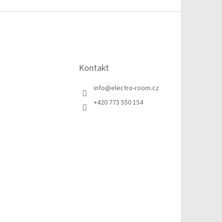
Kontakt
info
@
electro-room.cz
+420 773 550 154