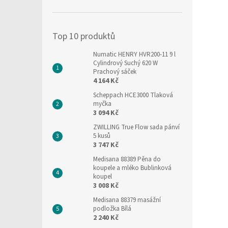
í
p
a
Top 10 produktů
n
e
Numatic HENRY HVR200-11 9 l
l
Cylindrový Suchý 620 W
Prachový sáček
4 164 Kč
Scheppach HCE3000 Tlaková
myčka
3 094 Kč
ZWILLING True Flow sada pánví
5 kusů
3 747 Kč
Medisana 88389 Pěna do
koupele a mléko Bublinková
koupel
3 008 Kč
Medisana 88379 masážní
podložka Bílá
2 240 Kč