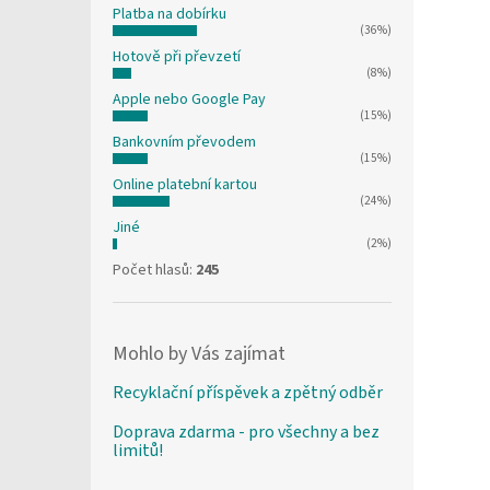
Platba na dobírku
(36%)
Hotově při převzetí
(8%)
Apple nebo Google Pay
(15%)
Bankovním převodem
(15%)
Online platební kartou
(24%)
Jiné
(2%)
Počet hlasů:
245
Mohlo by Vás zajímat
Recyklační příspěvek a zpětný odběr
Doprava zdarma - pro všechny a bez
limitů!