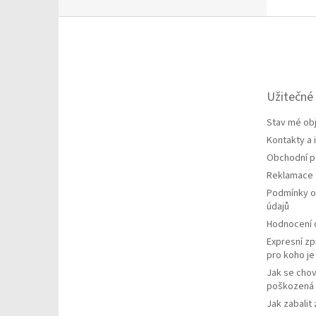
Z
á
p
a
t
Užitečné
í
Stav mé ob
Kontakty a
Obchodní 
Reklamace
Podmínky o
údajů
Hodnocení
Expresní zp
pro koho j
Jak se chov
poškozená 
Jak zabalit 