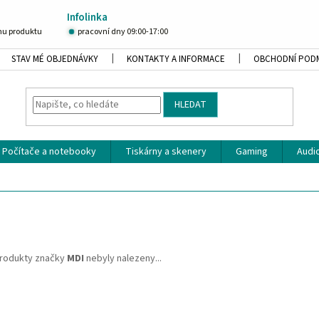
Infolinka
u produktu
pracovní dny 09:00-17:00
STAV MÉ OBJEDNÁVKY
KONTAKTY A INFORMACE
OBCHODNÍ POD
HLEDAT
Počítače a notebooky
Tiskárny a skenery
Gaming
Audio
rodukty značky
MDI
nebyly nalezeny...