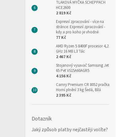
TLAKOVÁ MYČKA SCHEPPACH
HCE2600
2 819 Kč
Expresní zpracování
- více na
stránce: Expresní zpracování -
kdy a pro koho je vhodné
77 Kč
AMD Ryzen 5 8400F procesor 4,2
GHz 16 MB L3 Tác
2 467 Kč
Stojanový vysavač Samsung Jet
65 Pet VS15A60AGR5
4 156 Kč
Camry Premium CR 8052 pračka
Horní plnění 3 kg Šedá, Bílá
2 395 Kč
Dotazník
Jaký způsob platby nejčastěji volíte?