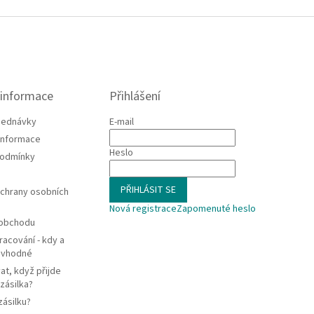
 informace
Přihlášení
jednávky
E-mail
 informace
Heslo
podmínky
PŘIHLÁSIT SE
chrany osobních
Nová registrace
Zapomenuté heslo
 obchodu
racování - kdy a
e vhodné
at, když přijde
zásilka?
zásilku?