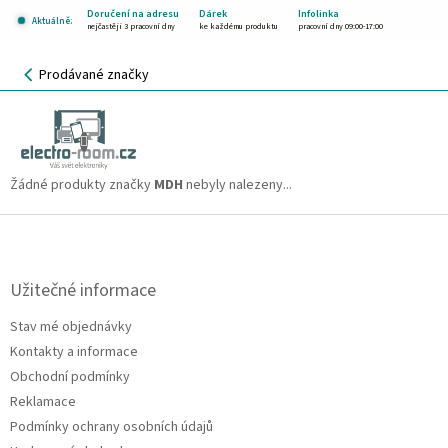
Přejít
Doručení na adresu
Dárek
Infolinka
Aktuálně:
na
nejčastěji 3 pracovní dny
ke každému produktu
pracovní dny 09:00-17:00
obsah
NÁKUPNÍ
Prodávané značky
KOŠÍK
MDH
CZK
Žádné produkty značky
MDH
nebyly nalezeny...
Z
á
p
a
Užitečné informace
t
Stav mé objednávky
í
Kontakty a informace
Obchodní podmínky
Reklamace
Podmínky ochrany osobních údajů