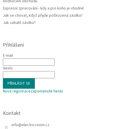
Hodnocení obchodu
Expresní zpracování - kdy a pro koho je vhodné
Jak se chovat, když přijde poškozená zásilka?
Jak zabalit zásilku?
Přihlášení
E-mail
Heslo
PŘIHLÁSIT SE
Nová registrace
Zapomenuté heslo
Kontakt
info
@
electro-room.cz