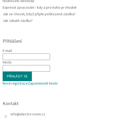
Hodnocení obchodu
Expresní zpracování - kdy a pro koho je vhodné
Jak se chovat, když přijde poškozená zásilka?
Jak zabalit zásilku?
Přihlášení
E-mail
Heslo
PŘIHLÁSIT SE
Nová registrace
Zapomenuté heslo
Kontakt
info
@
electro-room.cz