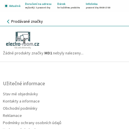
Přejít
Doručení na adresu
Dárek
Infolinka
Aktuálně:
na
nejčastěji 3 pracovní dny
ke každému produktu
pracovní dny 09:00-17:00
obsah
NÁKUPNÍ
Prodávané značky
KOŠÍK
MD1
CZK
Žádné produkty značky
MD1
nebyly nalezeny...
Z
á
p
a
Užitečné informace
t
Stav mé objednávky
í
Kontakty a informace
Obchodní podmínky
Reklamace
Podmínky ochrany osobních údajů