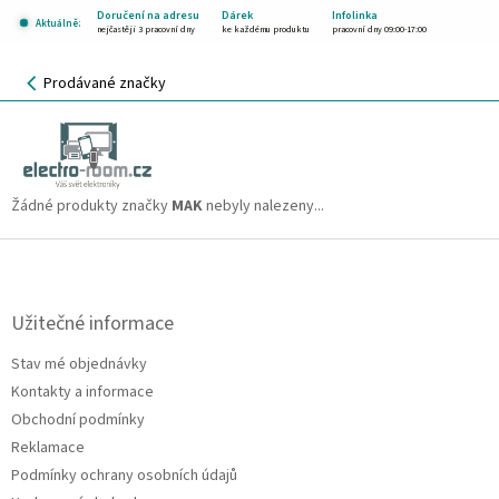
Přejít
Doručení na adresu
Dárek
Infolinka
Aktuálně:
na
nejčastěji 3 pracovní dny
ke každému produktu
pracovní dny 09:00-17:00
obsah
NÁKUPNÍ
Prodávané značky
KOŠÍK
MAK
CZK
Žádné produkty značky
MAK
nebyly nalezeny...
Z
á
p
a
Užitečné informace
t
Stav mé objednávky
í
Kontakty a informace
Obchodní podmínky
Reklamace
Podmínky ochrany osobních údajů