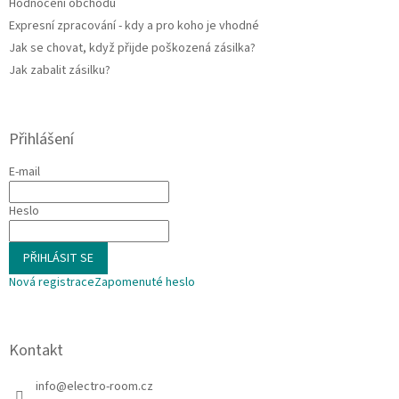
Hodnocení obchodu
Expresní zpracování - kdy a pro koho je vhodné
Jak se chovat, když přijde poškozená zásilka?
Jak zabalit zásilku?
Přihlášení
E-mail
Heslo
PŘIHLÁSIT SE
Nová registrace
Zapomenuté heslo
Kontakt
info
@
electro-room.cz