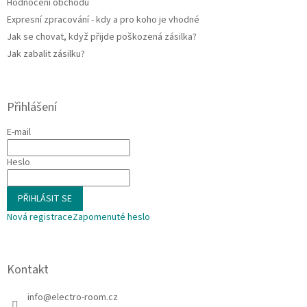
Hodnocení obchodu
Expresní zpracování - kdy a pro koho je vhodné
Jak se chovat, když přijde poškozená zásilka?
Jak zabalit zásilku?
Přihlášení
E-mail
Heslo
PŘIHLÁSIT SE
Nová registrace
Zapomenuté heslo
Kontakt
info
@
electro-room.cz