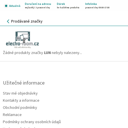
Přejít
Doručení na adresu
Dárek
Infolinka
Aktuálně:
na
nejčastěji 3 pracovní dny
ke každému produktu
pracovní dny 09:00-17:00
obsah
NÁKUPNÍ
Prodávané značky
KOŠÍK
LUN
CZK
Žádné produkty značky
LUN
nebyly nalezeny...
Z
á
p
a
Užitečné informace
t
Stav mé objednávky
í
Kontakty a informace
Obchodní podmínky
Reklamace
Podmínky ochrany osobních údajů