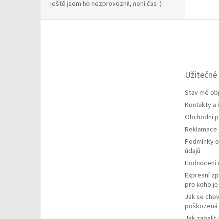
ještě jsem ho nezprovoznil, není čas :)
Z
á
p
a
t
Užitečné
í
Stav mé ob
Kontakty a
Obchodní 
Reklamace
Podmínky o
údajů
Hodnocení
Expresní zp
pro koho j
Jak se chov
poškozená 
Jak zabalit 