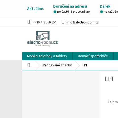
Přejít
Doručení na adresu
Dárek
na
Aktuálně:
obsah
nejčastěji 3 pracovní dny
ke každém
+420 773 550 154
info@electro-room.cz
Mobilní telefony a tablety
Domácí spotřebiče
Domů
Prodávané značky
LPI
P
LPI
o
s
t
Ř
r
a
a
Nejpro
z
n
e
n