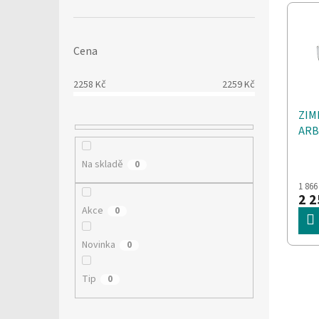
V
n
í
ý
í
p
p
p
a
i
r
n
Cena
s
o
e
p
d
l
2258
Kč
2259
Kč
r
u
o
k
ZIM
d
t
ARB
u
ů
WHI
k
Prů
Na skladě
0
t
hodn
1 866
ů
prod
2 2
je
Akce
0
5,0
z
5
Novinka
0
hvěz
Tip
0