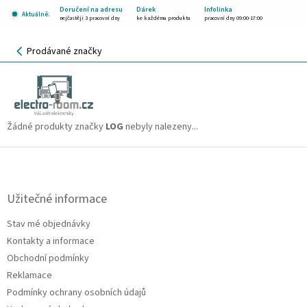
Přejít
Doručení na adresu
Dárek
Infolinka
Aktuálně:
na
nejčastěji 3 pracovní dny
ke každému produktu
pracovní dny 09:00-17:00
obsah
NÁKUPNÍ
Prodávané značky
KOŠÍK
LOG
CZK
Žádné produkty značky
LOG
nebyly nalezeny...
Z
á
p
a
Užitečné informace
t
Stav mé objednávky
í
Kontakty a informace
Obchodní podmínky
Reklamace
Podmínky ochrany osobních údajů