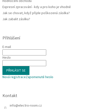
Hodnocení obchodu
Expresní zpracování - kdy a pro koho je vhodné
Jak se chovat, když přijde poškozená zásilka?
Jak zabalit zásilku?
Přihlášení
E-mail
Heslo
PŘIHLÁSIT SE
Nová registrace
Zapomenuté heslo
Kontakt
info
@
electro-room.cz