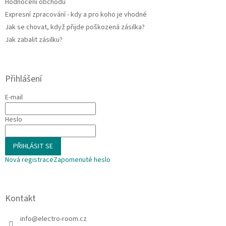
Hodnocení obchodu
Expresní zpracování - kdy a pro koho je vhodné
Jak se chovat, když přijde poškozená zásilka?
Jak zabalit zásilku?
Přihlášení
E-mail
Heslo
PŘIHLÁSIT SE
Nová registrace
Zapomenuté heslo
Kontakt
info
@
electro-room.cz