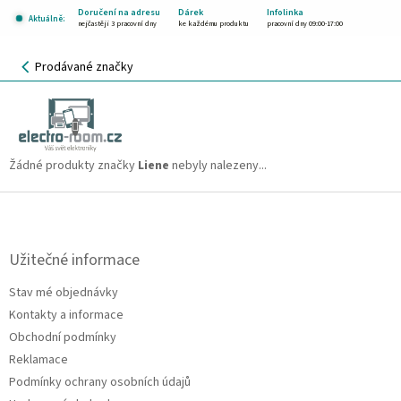
Přejít
Doručení na adresu
Dárek
Infolinka
Aktuálně:
na
nejčastěji 3 pracovní dny
ke každému produktu
pracovní dny 09:00-17:00
obsah
NÁKUPNÍ
Prodávané značky
KOŠÍK
Liene
CZK
Žádné produkty značky
Liene
nebyly nalezeny...
Z
á
p
a
Užitečné informace
t
Stav mé objednávky
í
Kontakty a informace
Obchodní podmínky
Reklamace
Podmínky ochrany osobních údajů