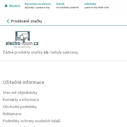
Přejít
Doručení na adresu
Dárek
Infolinka
Aktuálně:
na
nejčastěji 3 pracovní dny
ke každému produktu
pracovní dny 09:00-17:00
obsah
NÁKUPNÍ
Prodávané značky
KOŠÍK
LG-
CZK
Žádné produkty značky
LG-
nebyly nalezeny...
Z
á
p
a
Užitečné informace
t
Stav mé objednávky
í
Kontakty a informace
Obchodní podmínky
Reklamace
Podmínky ochrany osobních údajů