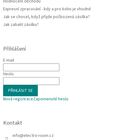
Hodnocení obchodu
Expresní zpracování - kdy a pro koho je vhodné
Jak se chovat, když přijde poškozená zásilka?
Jak zabalit zásilku?
Přihlášení
E-mail
Heslo
PŘIHLÁSIT SE
Nová registrace
Zapomenuté heslo
Kontakt
info
@
electro-room.cz