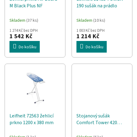
d
t
M Black Plus NF
190 sušák na prádlo
u
ů
k
t
Skladem
(37 ks)
Skladem
(10 ks)
ů
1 274 Kč bez DPH
1 003 Kč bez DPH
1 542 Kč
1 214 Kč
Do košíku
Do košíku
Leifheit 72563 žehlicí
Stojanový sušák
prkno 1200 x 380 mm
Comfort Tower 420
Black Leifheit