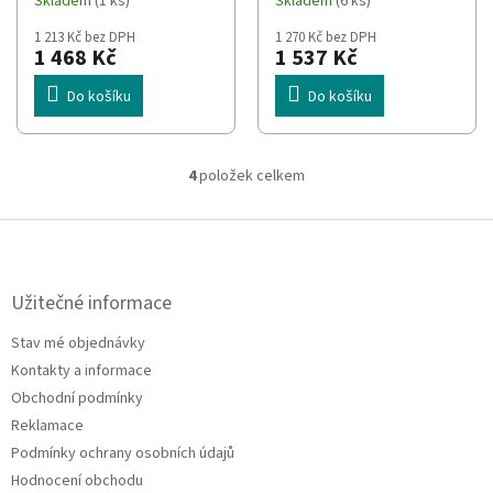
Skladem
(1 ks)
Skladem
(6 ks)
1 213 Kč bez DPH
1 270 Kč bez DPH
1 468 Kč
1 537 Kč
Do košíku
Do košíku
4
položek celkem
O
v
l
Z
á
á
d
p
a
a
Užitečné informace
c
t
í
Stav mé objednávky
í
p
Kontakty a informace
r
v
Obchodní podmínky
k
Reklamace
y
Podmínky ochrany osobních údajů
v
ý
Hodnocení obchodu