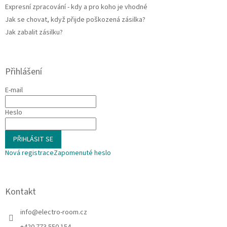
p
Expresní zpracování - kdy a pro koho je vhodné
i
Jak se chovat, když přijde poškozená zásilka?
s
u
Jak zabalit zásilku?
Přihlášení
E-mail
Heslo
PŘIHLÁSIT SE
Nová registrace
Zapomenuté heslo
Kontakt
info
@
electro-room.cz