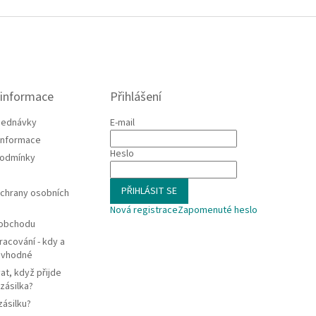
 informace
Přihlášení
jednávky
E-mail
 informace
Heslo
podmínky
PŘIHLÁSIT SE
chrany osobních
Nová registrace
Zapomenuté heslo
 obchodu
racování - kdy a
e vhodné
at, když přijde
zásilka?
zásilku?