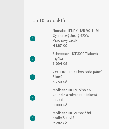
í
p
a
Top 10 produktů
n
e
Numatic HENRY HVR200-11 9 l
l
Cylindrový Suchý 620 W
Prachový sáček
4 167 Kč
Scheppach HCE3000 Tlaková
myčka
3 094 Kč
ZWILLING True Flow sada pánví
5 kusů
3 750 Kč
Medisana 88389 Pěna do
koupele a mléko Bublinková
koupel
3 008 Kč
Medisana 88379 masážní
podložka Bílá
2 242 Kč