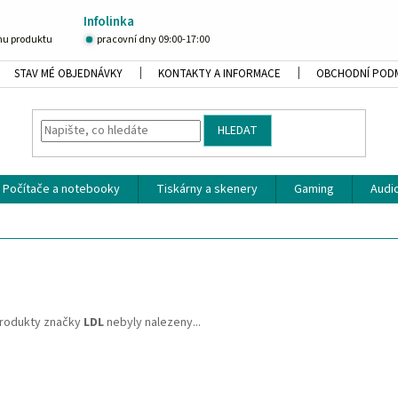
Infolinka
u produktu
pracovní dny 09:00-17:00
STAV MÉ OBJEDNÁVKY
KONTAKTY A INFORMACE
OBCHODNÍ POD
HLEDAT
Počítače a notebooky
Tiskárny a skenery
Gaming
Audio
rodukty značky
LDL
nebyly nalezeny...