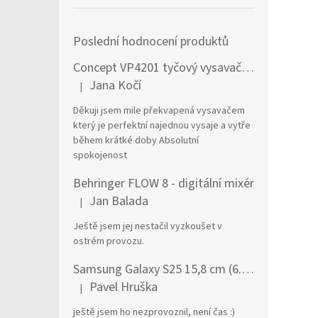
Poslední hodnocení produktů
Concept VP4201 tyčový vysavač / elektrický smeták Tyčový vysavač 2 v 1 AC Suché a mokré Bezsáčkové 0,6 l 90 W Černá, Stříbrná
Jana Kočí
|
Hodnocení produktu je 5 z 5 hvězdiček.
Děkuji jsem mile překvapená vysavačem
který je perfektní najednou vysaje a vytře
během krátké doby Absolutní
spokojenost
Behringer FLOW 8 - digitální mixér
Jan Balada
|
Hodnocení produktu je 5 z 5 hvězdiček.
Ještě jsem jej nestačil vyzkoušet v
ostrém provozu.
Samsung Galaxy S25 15,8 cm (6.2") Dual SIM Android 15 5G USB typu C 12 GB 256 GB 4000 mAh Námořnická modrá
Pavel Hruška
|
Hodnocení produktu je 1 z 5 hvězdiček.
ještě jsem ho nezprovoznil, není čas :)