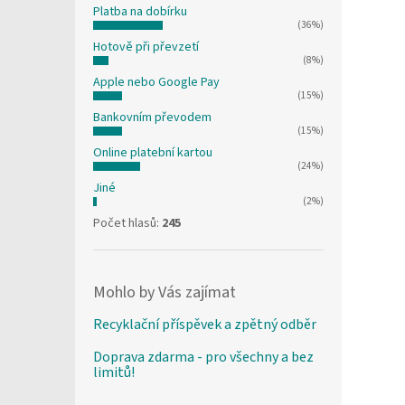
Platba na dobírku
(36%)
Hotově při převzetí
(8%)
Apple nebo Google Pay
(15%)
Bankovním převodem
(15%)
Online platební kartou
(24%)
Jiné
(2%)
Počet hlasů:
245
Mohlo by Vás zajímat
Recyklační příspěvek a zpětný odběr
Doprava zdarma - pro všechny a bez
limitů!