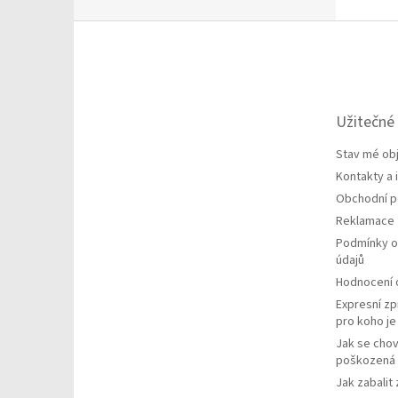
Z
á
p
a
t
Užitečné
í
Stav mé ob
Kontakty a
Obchodní 
Reklamace
Podmínky o
údajů
Hodnocení
Expresní zp
pro koho j
Jak se chov
poškozená 
Jak zabalit 