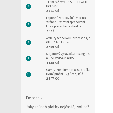
TLAKOVÁ MYČKA SCHEPPACH
HCE2600
2 821 Kč
Expresní zpracování
- více na
stránce: Expresní zpracování -
kdy a pro koho je vhodné
77 Kč
AMD Ryzen 5 8400F procesor 4,2
GHz 16 MB L3 Tác
2 469 Kč
Stojanový vysavač Samsung Jet
65 Pet VS15A60AGR5
4 158 Kč
Camry Premium CR 8052 pračka
Horní plnění 3 kg Šedá, Bílá
2 347 Kč
Dotazník
Jaký způsob platby nejčastěji volíte?