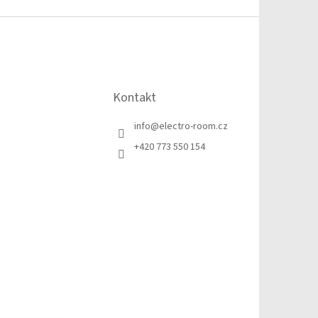
Kontakt
info
@
electro-room.cz
+420 773 550 154