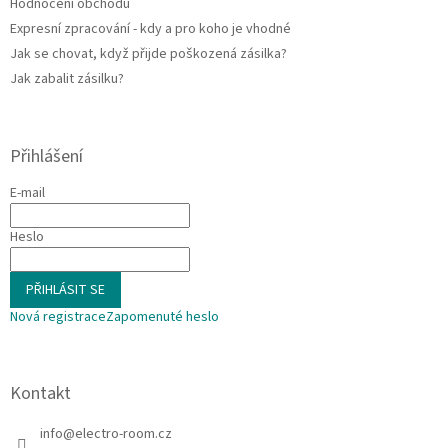
Hodnocení obchodu
Expresní zpracování - kdy a pro koho je vhodné
Jak se chovat, když přijde poškozená zásilka?
Jak zabalit zásilku?
Přihlášení
E-mail
Heslo
PŘIHLÁSIT SE
Nová registrace
Zapomenuté heslo
Kontakt
info
@
electro-room.cz