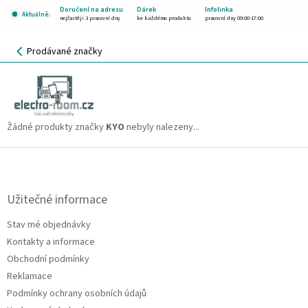
Přejít
Doručení na adresu
Dárek
Infolinka
Aktuálně:
na
nejčastěji 3 pracovní dny
ke každému produktu
pracovní dny 09:00-17:00
obsah
NÁKUPNÍ
Prodávané značky
KOŠÍK
KYO
CZK
Žádné produkty značky
KYO
nebyly nalezeny...
Z
á
p
a
Užitečné informace
t
Stav mé objednávky
í
Kontakty a informace
Obchodní podmínky
Reklamace
Podmínky ochrany osobních údajů