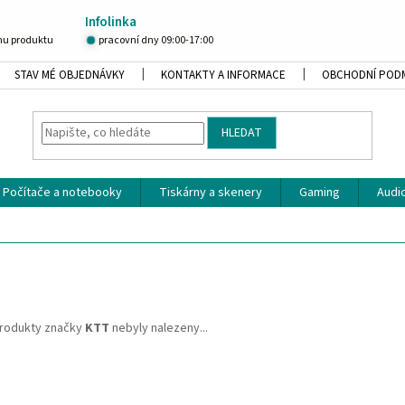
Infolinka
u produktu
pracovní dny 09:00-17:00
STAV MÉ OBJEDNÁVKY
KONTAKTY A INFORMACE
OBCHODNÍ POD
HLEDAT
Počítače a notebooky
Tiskárny a skenery
Gaming
Audio
rodukty značky
KTT
nebyly nalezeny...