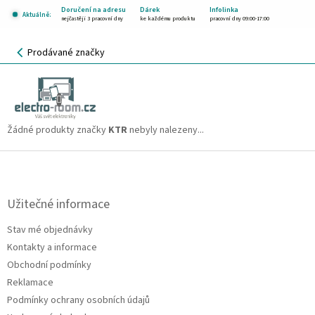
Přejít
Doručení na adresu
Dárek
Infolinka
Aktuálně:
na
nejčastěji 3 pracovní dny
ke každému produktu
pracovní dny 09:00-17:00
obsah
NÁKUPNÍ
Prodávané značky
KOŠÍK
KTR
CZK
Žádné produkty značky
KTR
nebyly nalezeny...
Z
á
p
a
Užitečné informace
t
Stav mé objednávky
í
Kontakty a informace
Obchodní podmínky
Reklamace
Podmínky ochrany osobních údajů