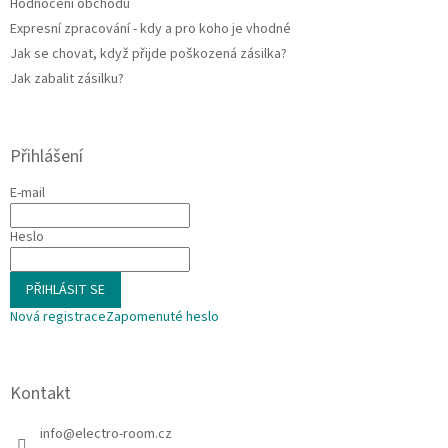
Hodnocení obchodu
Expresní zpracování - kdy a pro koho je vhodné
Jak se chovat, když přijde poškozená zásilka?
Jak zabalit zásilku?
Přihlášení
E-mail
Heslo
PŘIHLÁSIT SE
Nová registrace
Zapomenuté heslo
Kontakt
info
@
electro-room.cz